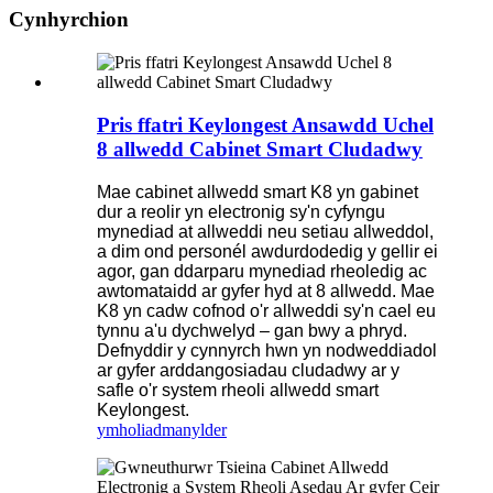
Cynhyrchion
Pris ffatri Keylongest Ansawdd Uchel
8 allwedd Cabinet Smart Cludadwy
Mae cabinet allwedd smart K8 yn gabinet
dur a reolir yn electronig sy'n cyfyngu
mynediad at allweddi neu setiau allweddol,
a dim ond personél awdurdodedig y gellir ei
agor, gan ddarparu mynediad rheoledig ac
awtomataidd ar gyfer hyd at 8 allwedd. Mae
K8 yn cadw cofnod o'r allweddi sy'n cael eu
tynnu a'u dychwelyd – gan bwy a phryd.
Defnyddir y cynnyrch hwn yn nodweddiadol
ar gyfer arddangosiadau cludadwy ar y
safle o'r system rheoli allwedd smart
Keylongest.
ymholiad
manylder