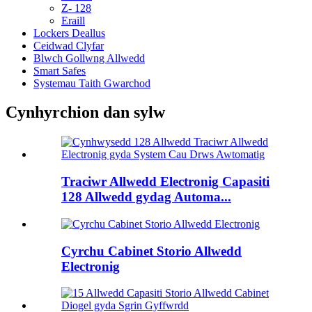
Z- 128
Eraill
Lockers Deallus
Ceidwad Clyfar
Blwch Gollwng Allwedd
Smart Safes
Systemau Taith Gwarchod
Cynhyrchion dan sylw
Traciwr Allwedd Electronig Capasiti
128 Allwedd gydag Automa...
Cyrchu Cabinet Storio Allwedd
Electronig