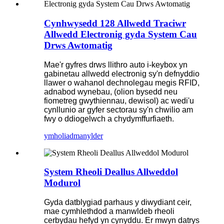
Cynhwysedd 128 Allwedd Traciwr
Allwedd Electronig gyda System Cau
Drws Awtomatig
Mae'r gyfres drws llithro auto i-keybox yn
gabinetau allwedd electronig sy'n defnyddio
llawer o wahanol dechnolegau megis RFID,
adnabod wynebau, (olion bysedd neu
fiometreg gwythiennau, dewisol) ac wedi'u
cynllunio ar gyfer sectorau sy'n chwilio am
fwy o ddiogelwch a chydymffurfiaeth.
ymholiad
manylder
System Rheoli Deallus Allweddol
Modurol
Gyda datblygiad parhaus y diwydiant ceir,
mae cymhlethdod a manwldeb rheoli
cerbydau hefyd yn cynyddu. Er mwyn datrys