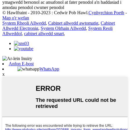
ymagwedd bersonol ac ansafonol at fater penodol a'n haddasiad i
amodau penodol cwsmer penodol
© Hawlfraint - 2010-2023 : Cedwir Pob Hawl.
Cynhyrchion Poeth
-
Map o'r wefan
System Rheoli Allwedd
,
Cabinet allwedd awtomatig
,
Cabinet
Allwedd Electronig
,
System Olrhain Allwedd
,
System Reoli
Allweddol
,
cabinet allwedd smart
,
Anfon E-bost
WhatsApp
x