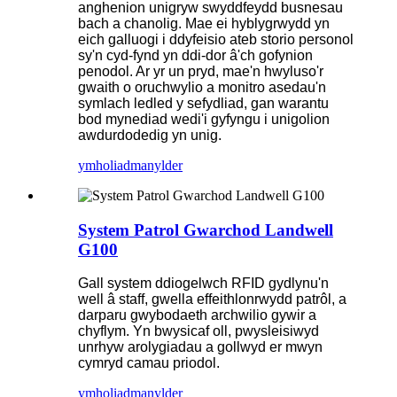
anghenion unigryw swyddfeydd busnesau
bach a chanolig. Mae ei hyblygrwydd yn
eich galluogi i ddyfeisio ateb storio personol
sy'n cyd-fynd yn ddi-dor â'ch gofynion
penodol. Ar yr un pryd, mae'n hwyluso'r
gwaith o oruchwylio a monitro asedau'n
symlach ledled y sefydliad, gan warantu
bod mynediad wedi'i gyfyngu i unigolion
awdurdodedig yn unig.
ymholiad
manylder
System Patrol Gwarchod Landwell
G100
Gall system ddiogelwch RFID gydlynu'n
well â staff, gwella effeithlonrwydd patrôl, a
darparu gwybodaeth archwilio gywir a
chyflym. Yn bwysicaf oll, pwysleisiwyd
unrhyw arolygiadau a gollwyd er mwyn
cymryd camau priodol.
ymholiad
manylder