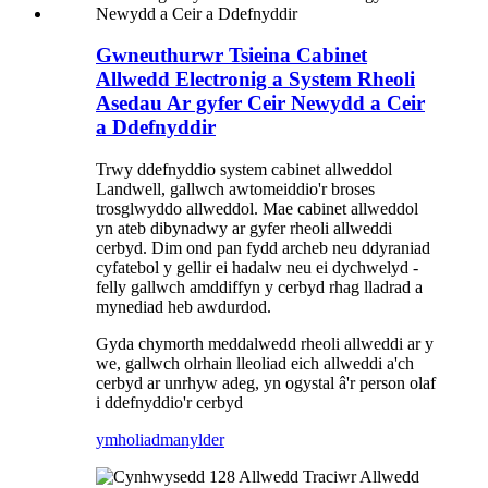
Gwneuthurwr Tsieina Cabinet
Allwedd Electronig a System Rheoli
Asedau Ar gyfer Ceir Newydd a Ceir
a Ddefnyddir
Trwy ddefnyddio system cabinet allweddol
Landwell, gallwch awtomeiddio'r broses
trosglwyddo allweddol. Mae cabinet allweddol
yn ateb dibynadwy ar gyfer rheoli allweddi
cerbyd. Dim ond pan fydd archeb neu ddyraniad
cyfatebol y gellir ei hadalw neu ei dychwelyd -
felly gallwch amddiffyn y cerbyd rhag lladrad a
mynediad heb awdurdod.
Gyda chymorth meddalwedd rheoli allweddi ar y
we, gallwch olrhain lleoliad eich allweddi a'ch
cerbyd ar unrhyw adeg, yn ogystal â'r person olaf
i ddefnyddio'r cerbyd
ymholiad
manylder