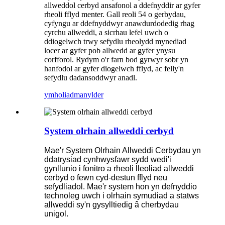
allweddol cerbyd ansafonol a ddefnyddir ar gyfer
rheoli fflyd menter. Gall reoli 54 o gerbydau,
cyfyngu ar ddefnyddwyr anawdurdodedig rhag
cyrchu allweddi, a sicrhau lefel uwch o
ddiogelwch trwy sefydlu rheolydd mynediad
locer ar gyfer pob allwedd ar gyfer ynysu
corfforol. Rydym o'r farn bod gyrwyr sobr yn
hanfodol ar gyfer diogelwch fflyd, ac felly'n
sefydlu dadansoddwyr anadl.
ymholiad
manylder
System olrhain allweddi cerbyd
Mae'r System Olrhain Allweddi Cerbydau yn
ddatrysiad cynhwysfawr sydd wedi'i
gynllunio i fonitro a rheoli lleoliad allweddi
cerbyd o fewn cyd-destun fflyd neu
sefydliadol. Mae'r system hon yn defnyddio
technoleg uwch i olrhain symudiad a statws
allweddi sy'n gysylltiedig â cherbydau
unigol.