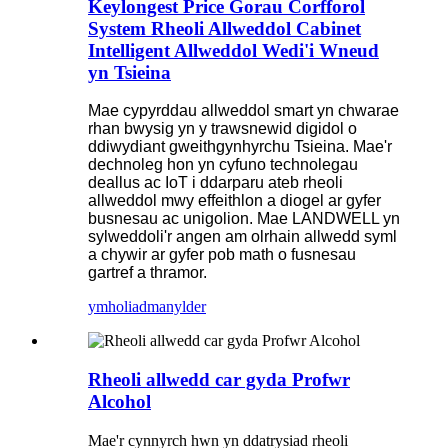
Keylongest Price Gorau Corfforol
System Rheoli Allweddol Cabinet
Intelligent Allweddol Wedi'i Wneud
yn Tsieina
Mae cypyrddau allweddol smart yn chwarae
rhan bwysig yn y trawsnewid digidol o
ddiwydiant gweithgynhyrchu Tsieina. Mae'r
dechnoleg hon yn cyfuno technolegau
deallus ac IoT i ddarparu ateb rheoli
allweddol mwy effeithlon a diogel ar gyfer
busnesau ac unigolion. Mae LANDWELL yn
sylweddoli'r angen am olrhain allwedd syml
a chywir ar gyfer pob math o fusnesau
gartref a thramor.
ymholiad
manylder
Rheoli allwedd car gyda Profwr
Alcohol
Mae'r cynnyrch hwn yn ddatrysiad rheoli