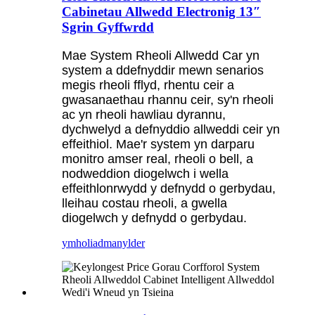
Cabinetau Allwedd Electronig 13″
Sgrin Gyffwrdd
Mae System Rheoli Allwedd Car yn
system a ddefnyddir mewn senarios
megis rheoli fflyd, rhentu ceir a
gwasanaethau rhannu ceir, sy'n rheoli
ac yn rheoli hawliau dyrannu,
dychwelyd a defnyddio allweddi ceir yn
effeithiol. Mae'r system yn darparu
monitro amser real, rheoli o bell, a
nodweddion diogelwch i wella
effeithlonrwydd y defnydd o gerbydau,
lleihau costau rheoli, a gwella
diogelwch y defnydd o gerbydau.
ymholiad
manylder