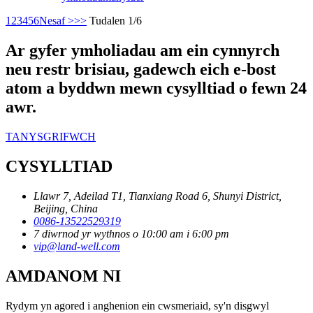
1
2
3
4
5
6
Nesaf >
>>
Tudalen 1/6
Ar gyfer ymholiadau am ein cynnyrch
neu restr brisiau, gadewch eich e-bost
atom a byddwn mewn cysylltiad o fewn 24
awr.
TANYSGRIFWCH
CYSYLLTIAD
Llawr 7, Adeilad T1, Tianxiang Road 6, Shunyi District,
Beijing, China
0086-13522529319
7 diwrnod yr wythnos o 10:00 am i 6:00 pm
vip@land-well.com
AMDANOM NI
Rydym yn agored i anghenion ein cwsmeriaid, sy'n disgwyl