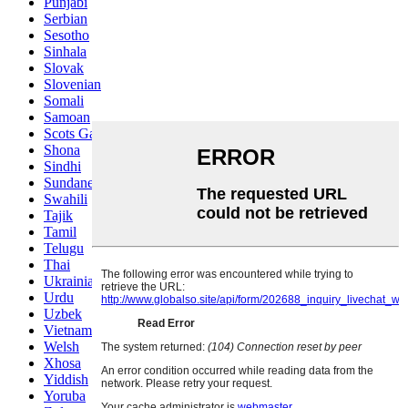
Punjabi
Serbian
Sesotho
Sinhala
Slovak
Slovenian
Somali
Samoan
Scots Gaelic
Shona
Sindhi
Sundanese
Swahili
Tajik
Tamil
Telugu
Thai
Ukrainian
Urdu
Uzbek
Vietnamese
Welsh
Xhosa
Yiddish
Yoruba