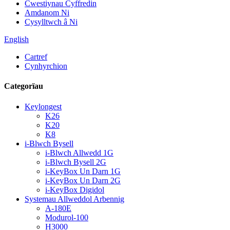
Cwestiynau Cyffredin
Amdanom Ni
Cysylltwch â Ni
English
Cartref
Cynhyrchion
Categorïau
Keylongest
K26
K20
K8
i-Blwch Bysell
i-Blwch Allwedd 1G
i-Blwch Bysell 2G
i-KeyBox Un Darn 1G
i-KeyBox Un Darn 2G
i-KeyBox Digidol
Systemau Allweddol Arbennig
A-180E
Modurol-100
H3000