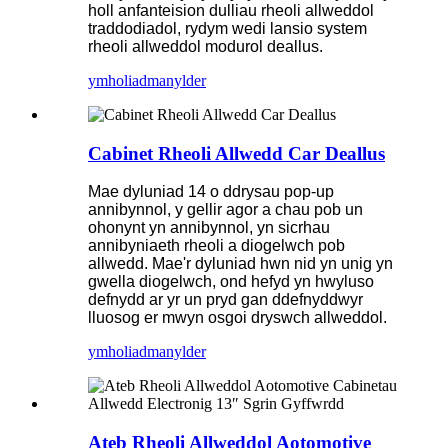
holl anfanteision dulliau rheoli allweddol
traddodiadol, rydym wedi lansio system
rheoli allweddol modurol deallus.
ymholiad
manylder
Cabinet Rheoli Allwedd Car Deallus
Mae dyluniad 14 o ddrysau pop-up
annibynnol, y gellir agor a chau pob un
ohonynt yn annibynnol, yn sicrhau
annibyniaeth rheoli a diogelwch pob
allwedd. Mae'r dyluniad hwn nid yn unig yn
gwella diogelwch, ond hefyd yn hwyluso
defnydd ar yr un pryd gan ddefnyddwyr
lluosog er mwyn osgoi dryswch allweddol.
ymholiad
manylder
Ateb Rheoli Allweddol Aotomotive