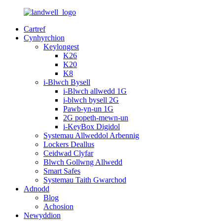
Cartref
Cynhyrchion
Keylongest
K26
K20
K8
i-Blwch Bysell
i-Blwch allwedd 1G
i-blwch bysell 2G
Pawb-yn-un 1G
2G popeth-mewn-un
i-KeyBox Digidol
Systemau Allweddol Arbennig
Lockers Deallus
Ceidwad Clyfar
Blwch Gollwng Allwedd
Smart Safes
Systemau Taith Gwarchod
Adnodd
Blog
Achosion
Newyddion