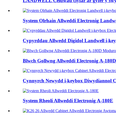
LANDWELL Ceidwad clyfar ar gyfer y sw
System Olrhain Allweddi Electronig Landwe
Cypyrddau Allwedd Digidol Landwell i-key
Blwch Gollwng Allweddi Electronig A-180
Cynnyrch Newydd i-keybox Diwydiannol Ca
System Rheoli Allweddi Electronig A-180E