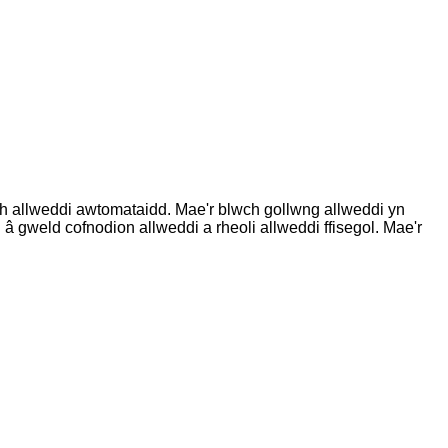
wch allweddi awtomataidd. Mae'r blwch gollwng allweddi yn
â gweld cofnodion allweddi a rheoli allweddi ffisegol. Mae'r