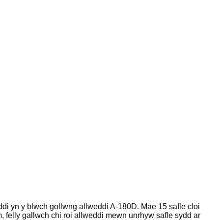
eddi yn y blwch gollwng allweddi A-180D. Mae 15 safle cloi
m, felly gallwch chi roi allweddi mewn unrhyw safle sydd ar