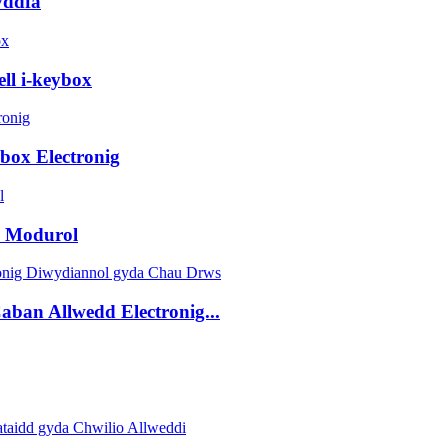
yddfa
ll i-keybox
box Electronig
D Modurol
ban Allwedd Electronig...