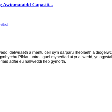
g Awtomataidd Capasiti...
weddi delwriaeth a rhentu ceir sy'n darparu rheolaeth a diogel
ynhyrchu PINau untro i gael mynediad at yr allwedd, yn ogystal 
iaid adfer eu hallweddi heb gymorth.