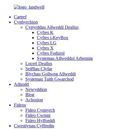
Cartref
Cynhyrchion
Cypyrddau Allweddi Deallus
Cyfres K
Cyfres i-KeyBox
Cyfres LG
Cyfres X
Cyfres Fodurol
Systemau Allweddol Arbennig
Loceri Deallus
Seiffiau Clyfar
Blychau Gollwng Allweddi
Systemau Taith Gwarchod
Adnodd
Newyddion
Blog
Achosion
Fideos
Fideo Cynnyrch
Fideo Cwmni
Fideo Hyfforddi
Cwestiynau Cyffredin