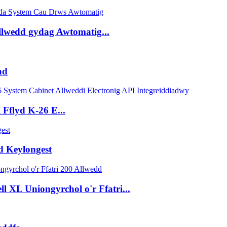
Allwedd gydag Awtomatig...
ad
Fflyd K-26 E...
d Keylongest
 XL Uniongyrchol o'r Ffatri...