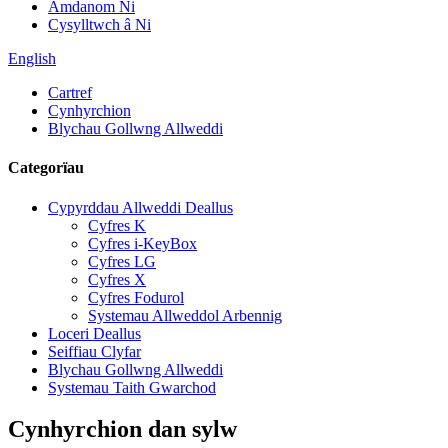
Amdanom Ni
Cysylltwch â Ni
English
Cartref
Cynhyrchion
Blychau Gollwng Allweddi
Categorïau
Cypyrddau Allweddi Deallus
Cyfres K
Cyfres i-KeyBox
Cyfres LG
Cyfres X
Cyfres Fodurol
Systemau Allweddol Arbennig
Loceri Deallus
Seiffiau Clyfar
Blychau Gollwng Allweddi
Systemau Taith Gwarchod
Cynhyrchion dan sylw