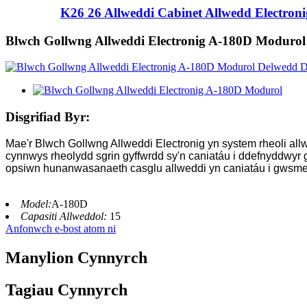
K26 26 Allweddi Cabinet Allwedd Electroni
Blwch Gollwng Allweddi Electronig A-180D Modurol
Disgrifiad Byr:
Mae'r Blwch Gollwng Allweddi Electronig yn system rheoli all
cynnwys rheolydd sgrin gyffwrdd sy'n caniatáu i ddefnyddwyr g
opsiwn hunanwasanaeth casglu allweddi yn caniatáu i gwsmer
Model:
A-180D
Capasiti Allweddol:
15
Anfonwch e-bost atom ni
Manylion Cynnyrch
Tagiau Cynnyrch