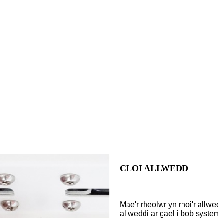
CLOI ALLWEDD
Mae'r rheolwr yn rhoi'r allw
allweddi ar gael i bob syste