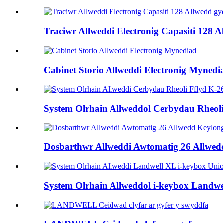
Traciwr Allweddi Electronig Capasiti 128 
Cabinet Storio Allweddi Electronig Mynedi
System Olrhain Allweddol Cerbydau Rheoli 
Dosbarthwr Allweddi Awtomatig 26 Allwed
System Olrhain Allweddol i-keybox Landwell