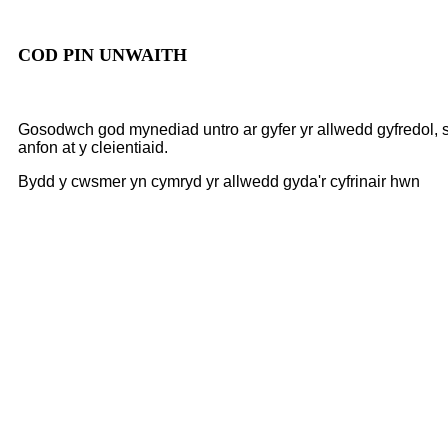
COD PIN UNWAITH
Gosodwch god mynediad untro ar gyfer yr allwedd gyfredol, 
anfon at y cleientiaid.
Bydd y cwsmer yn cymryd yr allwedd gyda'r cyfrinair hwn