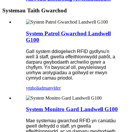
Systemau Taith Gwarchod
System Patrol Gwarchod Landwell
G100
Gall system ddiogelwch RFID gydlynu'n
well â staff, gwella effeithlonrwydd patrôl, a
darparu gwybodaeth archwilio gywir a
chyflym. Yn bwysicaf oll, pwysleisiwyd
unrhyw arolygiadau a gollwyd er mwyn
cymryd camau priodol.
ymholiad
manylder
System Monitro Gard Landwell G100
Mae systemau gwarchod RFID yn caniatáu
gwell defnydd o staff, yn gwella
effeithlonrwydd, ac yn darparu gwybodaeth