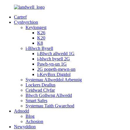
Cartref
Cynhyrchion
Keylongest
K26
K20
K8
i-Blwch Bysell
i-Blwch allwedd 1G
i-blwch bysell 2G
Pawb-yn-un 1G
2G popeth-mewn-un
i-KeyBox Digidol
Systemau Allweddol Arbennig
Lockers Deallus
Ceidwad Clyfar
Blwch Gollwng Allwedd
Smart Safes
Systemau Taith Gwarchod
Adnodd
Blog
Achosion
Newyddion