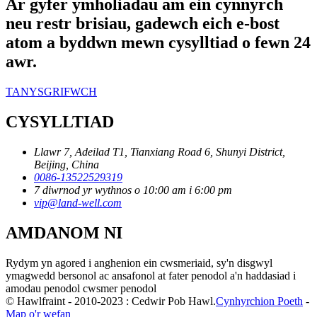
Ar gyfer ymholiadau am ein cynnyrch
neu restr brisiau, gadewch eich e-bost
atom a byddwn mewn cysylltiad o fewn 24
awr.
TANYSGRIFWCH
CYSYLLTIAD
Llawr 7, Adeilad T1, Tianxiang Road 6, Shunyi District,
Beijing, China
0086-13522529319
7 diwrnod yr wythnos o 10:00 am i 6:00 pm
vip@land-well.com
AMDANOM NI
Rydym yn agored i anghenion ein cwsmeriaid, sy'n disgwyl
ymagwedd bersonol ac ansafonol at fater penodol a'n haddasiad i
amodau penodol cwsmer penodol
© Hawlfraint - 2010-2023 : Cedwir Pob Hawl.
Cynhyrchion Poeth
-
Map o'r wefan