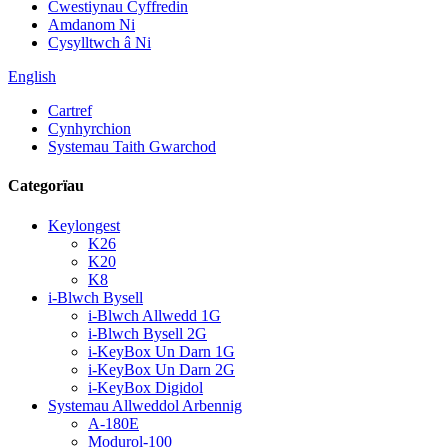
Cwestiynau Cyffredin
Amdanom Ni
Cysylltwch â Ni
English
Cartref
Cynhyrchion
Systemau Taith Gwarchod
Categorïau
Keylongest
K26
K20
K8
i-Blwch Bysell
i-Blwch Allwedd 1G
i-Blwch Bysell 2G
i-KeyBox Un Darn 1G
i-KeyBox Un Darn 2G
i-KeyBox Digidol
Systemau Allweddol Arbennig
A-180E
Modurol-100