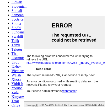
Slovak
Slovenian
Somali
Samoan
Scots Gaelic
Shona
Sindhi
Sundanese
Swahili
Tajik
Tamil
Telugu
Thai
Ukrainian
Urdu
Uzbek
Vietnamese
Welsh
Xhosa
Yiddish
Yoruba
Zulu
Kinyarwanda
Tatar
Oriya