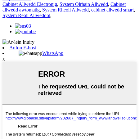
Cabinet Allwedd Electronig
,
System Olrhain Allwedd
,
Cabinet
allwedd awtomatig
,
System Rheoli Allwedd
,
cabinet allwedd smart
,
System Reoli Allweddol
,
Anfon E-bost
WhatsApp
x