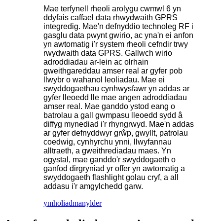
Mae terfynell rheoli arolygu cwmwl 6 yn
ddyfais caffael data rhwydwaith GPRS
integredig. Mae'n defnyddio technoleg RF i
gasglu data pwynt gwirio, ac yna'n ei anfon
yn awtomatig i'r system rheoli cefndir trwy
rwydwaith data GPRS. Gallwch wirio
adroddiadau ar-lein ac olrhain
gweithgareddau amser real ar gyfer pob
llwybr o wahanol leoliadau. Mae ei
swyddogaethau cynhwysfawr yn addas ar
gyfer lleoedd lle mae angen adroddiadau
amser real. Mae ganddo ystod eang o
batrolau a gall gwmpasu lleoedd sydd â
diffyg mynediad i'r rhyngrwyd. Mae'n addas
ar gyfer defnyddwyr grŵp, gwyllt, patrolau
coedwig, cynhyrchu ynni, llwyfannau
alltraeth, a gweithrediadau maes. Yn
ogystal, mae ganddo'r swyddogaeth o
ganfod dirgryniad yr offer yn awtomatig a
swyddogaeth flashlight golau cryf, a all
addasu i'r amgylchedd garw.
ymholiad
manylder