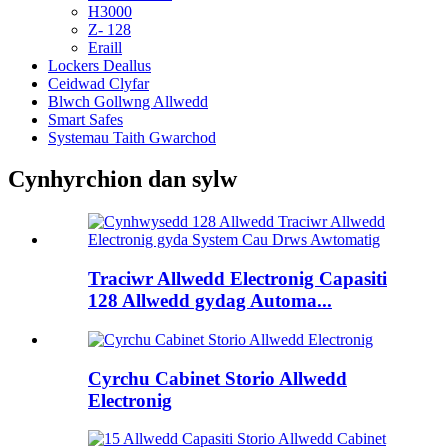
H3000
Z- 128
Eraill
Lockers Deallus
Ceidwad Clyfar
Blwch Gollwng Allwedd
Smart Safes
Systemau Taith Gwarchod
Cynhyrchion dan sylw
Traciwr Allwedd Electronig Capasiti
128 Allwedd gydag Automa...
Cyrchu Cabinet Storio Allwedd
Electronig