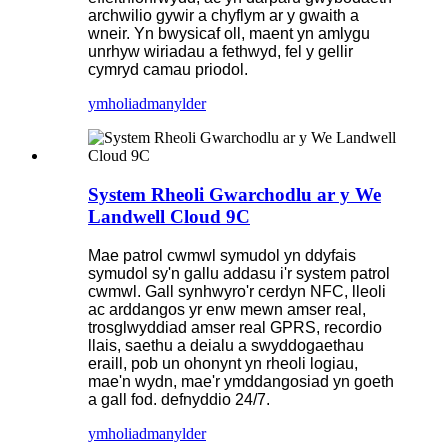
archwilio gywir a chyflym ar y gwaith a
wneir. Yn bwysicaf oll, maent yn amlygu
unrhyw wiriadau a fethwyd, fel y gellir
cymryd camau priodol.
ymholiad
manylder
System Rheoli Gwarchodlu ar y We
Landwell Cloud 9C
Mae patrol cwmwl symudol yn ddyfais
symudol sy'n gallu addasu i'r system patrol
cwmwl. Gall synhwyro'r cerdyn NFC, lleoli
ac arddangos yr enw mewn amser real,
trosglwyddiad amser real GPRS, recordio
llais, saethu a deialu a swyddogaethau
eraill, pob un ohonynt yn rheoli logiau,
mae'n wydn, mae'r ymddangosiad yn goeth
a gall fod. defnyddio 24/7.
ymholiad
manylder