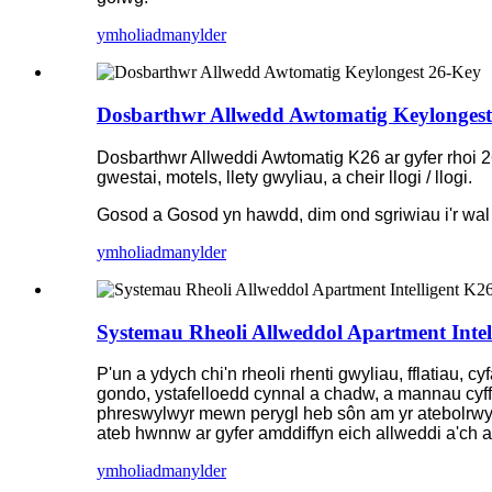
ymholiad
manylder
Dosbarthwr Allwedd Awtomatig Keylongest
Dosbarthwr Allweddi Awtomatig K26 ar gyfer rhoi 26 
gwestai, motels, llety gwyliau, a cheir llogi / llogi.
Gosod a Gosod yn hawdd, dim ond sgriwiau i'r wal
ymholiad
manylder
Systemau Rheoli Allweddol Apartment Inte
P'un a ydych chi'n rheoli rhenti gwyliau, fflatiau
gondo, ystafelloedd cynnal a chadw, a mannau cyffr
phreswylwyr mewn perygl heb sôn am yr atebolrwyd
ateb hwnnw ar gyfer amddiffyn eich allweddi a'ch 
ymholiad
manylder