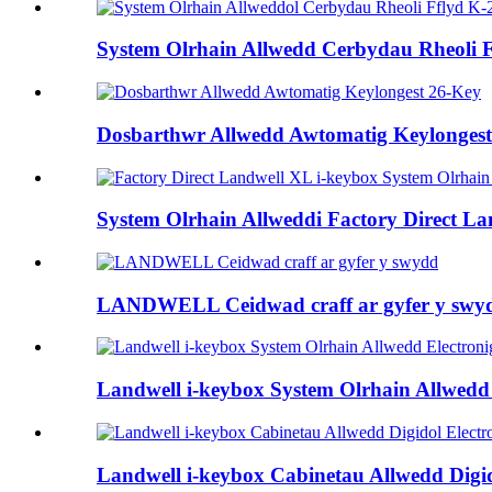
System Olrhain Allwedd Cerbydau Rheoli Ff
Dosbarthwr Allwedd Awtomatig Keylongest
System Olrhain Allweddi Factory Direct La
LANDWELL Ceidwad craff ar gyfer y swy
Landwell i-keybox System Olrhain Allwedd 
Landwell i-keybox Cabinetau Allwedd Digid