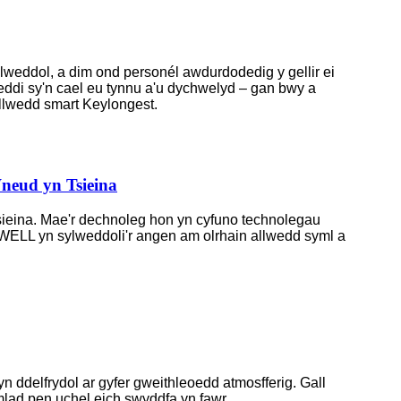
llweddol, a dim ond personél awdurdodedig y gellir ei
eddi sy'n cael eu tynnu a'u dychwelyd – gan bwy a
allwedd smart Keylongest.
Wneud yn Tsieina
ieina. Mae'r dechnoleg hon yn cyfuno technolegau
NDWELL yn sylweddoli'r angen am olrhain allwedd syml a
n ddelfrydol ar gyfer gweithleoedd atmosfferig. Gall
lad pen uchel eich swyddfa yn fawr.