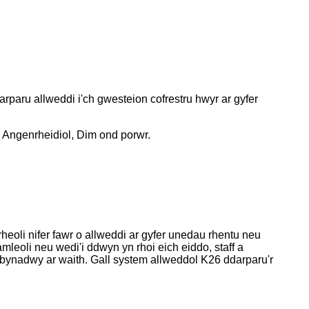
arparu allweddi i'ch gwesteion cofrestru hwyr ar gyfer
 Angenrheidiol, Dim ond porwr.
heoli nifer fawr o allweddi ar gyfer unedau rhentu neu
leoli neu wedi'i ddwyn yn rhoi eich eiddo, staff a
ynadwy ar waith. Gall system allweddol K26 ddarparu'r