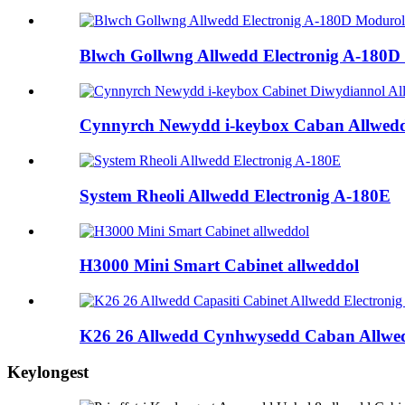
Blwch Gollwng Allwedd Electronig A-180D
Cynnyrch Newydd i-keybox Caban Allwedd 
System Rheoli Allwedd Electronig A-180E
H3000 Mini Smart Cabinet allweddol
K26 26 Allwedd Cynhwysedd Caban Allwedd
Keylongest