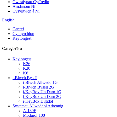
Cwestiynau Cyffredin
Amdanom Ni
Cysylltwch â Ni
English
Cartref
Cynhyrchion
Keylongest
Categorïau
Keylongest
K26
K20
K8
i-Blwch Bysell
i-Blwch Allwedd 1G
i-Blwch Bysell 2G
i-KeyBox Un Darn 1G
i-KeyBox Un Darn 2G
i-KeyBox Digidol
Systemau Allweddol Arbennig
A-180E
Modurol-100