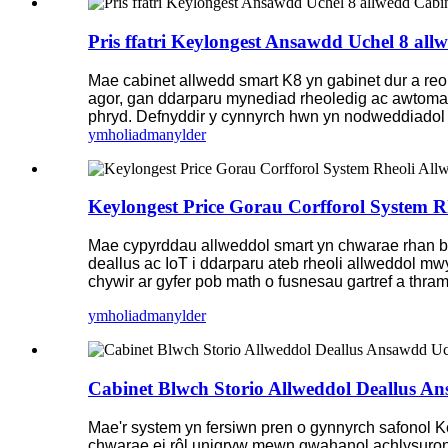
Pris ffatri Keylongest Ansawdd Uchel 8 a
Mae cabinet allwedd smart K8 yn gabinet dur a reol
agor, gan ddarparu mynediad rheoledig ac awtomata
phryd. Defnyddir y cynnyrch hwn yn nodweddiadol a
ymholiad
manylder
Keylongest Price Gorau Corfforol System Rh
Mae cypyrddau allweddol smart yn chwarae rhan bw
deallus ac IoT i ddarparu ateb rheoli allweddol m
chywir ar gyfer pob math o fusnesau gartref a thram
ymholiad
manylder
Cabinet Blwch Storio Allweddol Deallus An
Mae'r system yn fersiwn pren o gynnyrch safonol Ke
chwarae ei rôl unigryw mewn gwahanol achlysuron. 