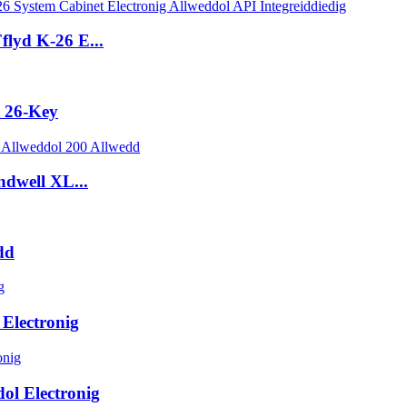
lyd K-26 E...
 26-Key
ndwell XL...
dd
Electronig
ol Electronig