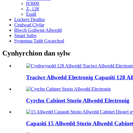
H3000
Z- 128
Eraill
Lockers Deallus
Ceidwad Clyfar
Blwch Gollwng Allwedd
Smart Safes
Systemau Taith Gwarchod
Cynhyrchion dan sylw
Traciwr Allwedd Electronig Capasiti 128 A
Cyrchu Cabinet Storio Allwedd Electronig
Capasiti 15 Allwedd Storio Allwedd Cabine