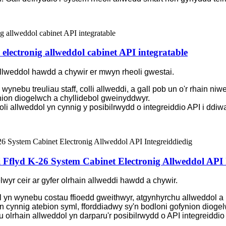
electronig allweddol cabinet API integratable
lweddol hawdd a chywir er mwyn rheoli gwestai.
wynebu treuliau staff, colli allweddi, a gall pob un o'r rhain n
ynion diogelwch a chyllidebol gweinyddwyr.
eoli allweddol yn cynnig y posibilrwydd o integreiddio API i d
Fflyd K-26 System Cabinet Electronig Allweddol API 
r ceir ar gyfer olrhain allweddi hawdd a chywir.
 yn wynebu costau ffioedd gweithwyr, atgynhyrchu allweddol a h
 cynnig atebion syml, fforddiadwy sy'n bodloni gofynion diogel
 olrhain allweddol yn darparu'r posibilrwydd o API integreiddi