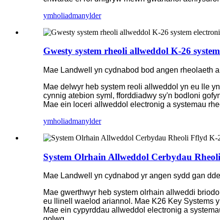
ymholiad
manylder
Gwesty system rheoli allweddol K-26 system 
Mae Landwell yn cydnabod bod angen rheolaeth al
Mae delwyr heb system reoli allweddol yn eu lle yn 
cynnig atebion syml, fforddiadwy sy'n bodloni gof
Mae ein loceri allweddol electronig a systemau rh
ymholiad
manylder
System Olrhain Allweddol Cerbydau Rheoli 
Mae Landwell yn cydnabod yr angen sydd gan ddelwy
Mae gwerthwyr heb system olrhain allweddi briodol
eu llinell waelod ariannol. Mae K26 Key Systems yn
Mae ein cypyrddau allweddol electronig a systemau
golwg.