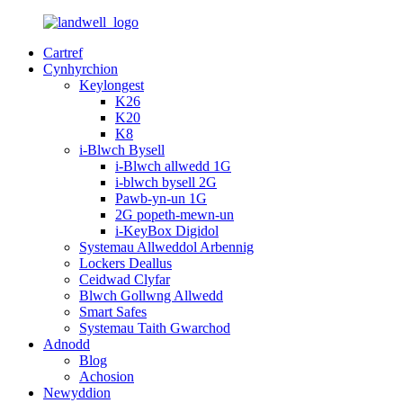
Cartref
Cynhyrchion
Keylongest
K26
K20
K8
i-Blwch Bysell
i-Blwch allwedd 1G
i-blwch bysell 2G
Pawb-yn-un 1G
2G popeth-mewn-un
i-KeyBox Digidol
Systemau Allweddol Arbennig
Lockers Deallus
Ceidwad Clyfar
Blwch Gollwng Allwedd
Smart Safes
Systemau Taith Gwarchod
Adnodd
Blog
Achosion
Newyddion