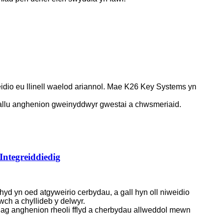
iweidio eu llinell waelod ariannol. Mae K26 Key Systems yn
diwallu anghenion gweinyddwyr gwestai a chwsmeriaid.
Integreiddiedig
yd yn oed atgyweirio cerbydau, a gall hyn oll niweidio
wch a chyllideb y delwyr.
o ag anghenion rheoli fflyd a cherbydau allweddol mewn