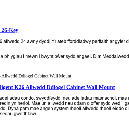
 26-Key
allwedd 24 awr y dydd! Yr ateb fforddiadwy perffaith ar gyfer d
 a phlygiau i mewn i bwynt pŵer sydd ar gael. Dim Meddalwedd
lligent K26 Allwedd Ddiogel Cabinet Wall Mount
, cyfadeiladau condo, swyddfeydd, neu adeiladau masnachol, mae r
edin yn heriol. Mae un allwedd neu ddarn o offer sydd wedi'i gam
d! Dyna pam mae angen system rheoli allwedd rheoli eiddo dib
asedau gwerthfawr.