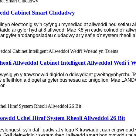
llwedd Cabinet Smart Cludadwy
ir yn electronig sy'n cyfyngu mynediad at allweddi neu setiau a
idd ar gyfer hyd at 8 allwedd. Mae K8 yn cadw cofnod o'r allw
r gyfer arddangosiadau cludadwy ar y safle o'r system rheoli 
eoli Allweddol Cabinet Intelligent Allweddol Wedi'i 
ysig yn y trawsnewid digidol o ddiwydiant gweithgynhyrchu Ts
wy effeithlon a diogel ar gyfer busnesau ac unigolion. Mae LA
or.
sawdd Uchel Hiraf System Rheoli Allweddol 26 Bit
ylongest, sy'n dal i gadw at y logo K trawiadol, gan ei gwneud y
Gall defnyddio'r system rheoli allwedd smart hon gynyddu teim