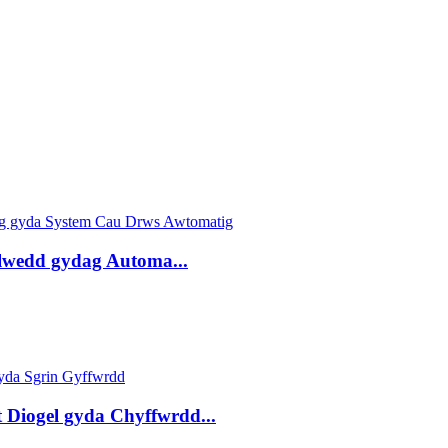
llwedd gydag Automa...
t Diogel gyda Chyffwrdd...