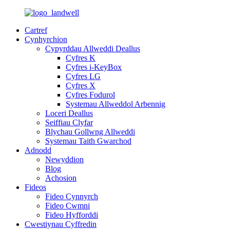
Cartref
Cynhyrchion
Cypyrddau Allweddi Deallus
Cyfres K
Cyfres i-KeyBox
Cyfres LG
Cyfres X
Cyfres Fodurol
Systemau Allweddol Arbennig
Loceri Deallus
Seiffiau Clyfar
Blychau Gollwng Allweddi
Systemau Taith Gwarchod
Adnodd
Newyddion
Blog
Achosion
Fideos
Fideo Cynnyrch
Fideo Cwmni
Fideo Hyfforddi
Cwestiynau Cyffredin