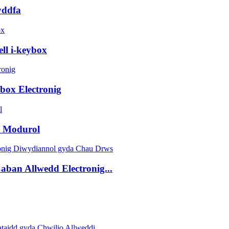
yddfa
ll i-keybox
box Electronig
D Modurol
ban Allwedd Electronig...