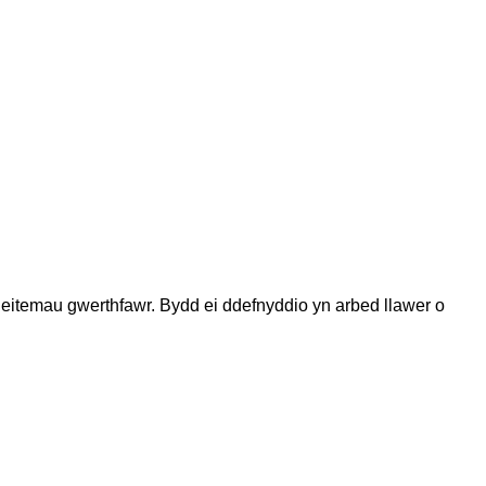
ac eitemau gwerthfawr. Bydd ei ddefnyddio yn arbed llawer o