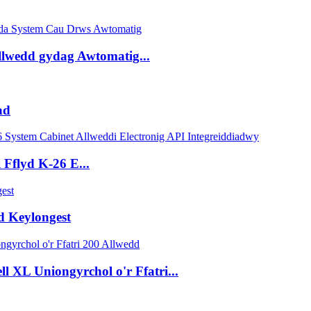
Allwedd gydag Awtomatig...
ad
Fflyd K-26 E...
d Keylongest
 XL Uniongyrchol o'r Ffatri...