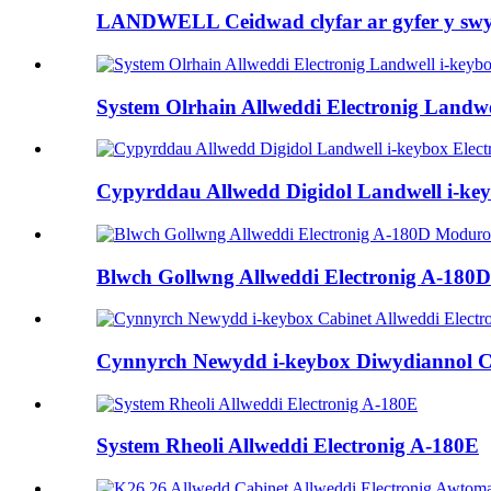
LANDWELL Ceidwad clyfar ar gyfer y sw
System Olrhain Allweddi Electronig Landwe
Cypyrddau Allwedd Digidol Landwell i-key
Blwch Gollwng Allweddi Electronig A-180
Cynnyrch Newydd i-keybox Diwydiannol Ca
System Rheoli Allweddi Electronig A-180E