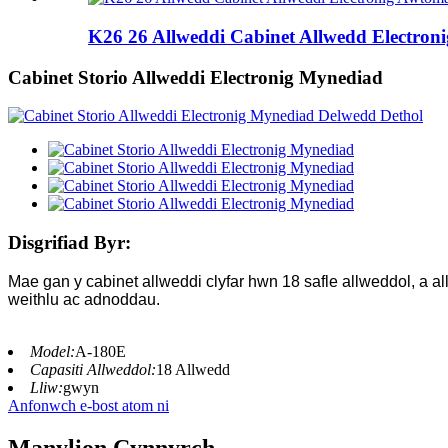
K26 26 Allweddi Cabinet Allwedd Electroni
Cabinet Storio Allweddi Electronig Mynediad
Disgrifiad Byr:
Mae gan y cabinet allweddi clyfar hwn 18 safle allweddol, a al
weithlu ac adnoddau.
Model:
A-180E
Capasiti Allweddol:
18 Allwedd
Lliw:
gwyn
Anfonwch e-bost atom ni
Manylion Cynnyrch