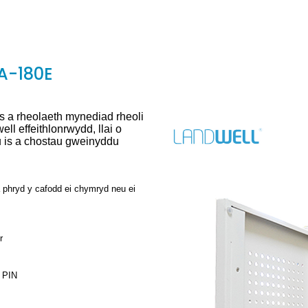
A-180E
s a rheolaeth mynediad rheoli
ll effeithlonrwydd, llai o
du is a chostau gweinyddu
phryd y cafodd ei chymryd neu ei
r
d PIN