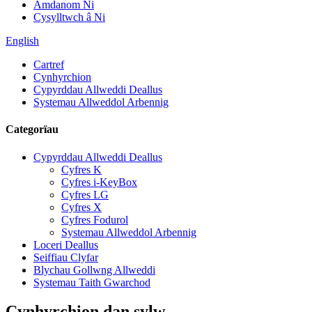
Amdanom Ni
Cysylltwch â Ni
English
Cartref
Cynhyrchion
Cypyrddau Allweddi Deallus
Systemau Allweddol Arbennig
Categorïau
Cypyrddau Allweddi Deallus
Cyfres K
Cyfres i-KeyBox
Cyfres LG
Cyfres X
Cyfres Fodurol
Systemau Allweddol Arbennig
Loceri Deallus
Seiffiau Clyfar
Blychau Gollwng Allweddi
Systemau Taith Gwarchod
Cynhyrchion dan sylw