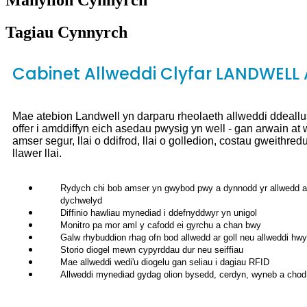
Tagiau Cynnyrch
Cabinet Allweddi Clyfar LANDWELL 
Mae atebion Landwell yn darparu rheolaeth allweddi ddeallu
offer i amddiffyn eich asedau pwysig yn well - gan arwain at we
amser segur, llai o ddifrod, llai o golledion, costau gweithre
llawer llai.
Rydych chi bob amser yn gwybod pwy a dynnodd yr allwedd a 
dychwelyd
Diffinio hawliau mynediad i ddefnyddwyr yn unigol
Monitro pa mor aml y cafodd ei gyrchu a chan bwy
Galw rhybuddion rhag ofn bod allwedd ar goll neu allweddi hwy
Storio diogel mewn cypyrddau dur neu seiffiau
Mae allweddi wedi'u diogelu gan seliau i dagiau RFID
Allweddi mynediad gydag olion bysedd, cerdyn, wyneb a cho