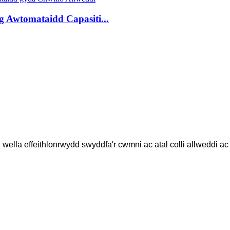
g Awtomataidd Capasiti...
l wella effeithlonrwydd swyddfa'r cwmni ac atal colli allweddi 