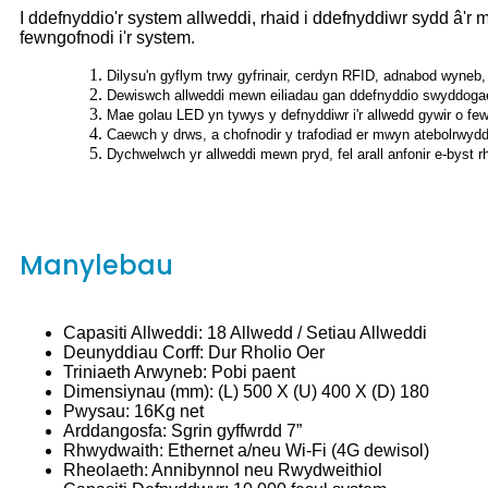
I ddefnyddio'r system allweddi, rhaid i ddefnyddiwr sydd â'
fewngofnodi i'r system.
Dilysu'n gyflym trwy gyfrinair, cerdyn RFID, adnabod wyneb
Dewiswch allweddi mewn eiliadau gan ddefnyddio swyddogaet
Mae golau LED yn tywys y defnyddiwr i'r allwedd gywir o few
Caewch y drws, a chofnodir y trafodiad er mwyn atebolrwydd 
Dychwelwch yr allweddi mewn pryd, fel arall anfonir e-byst 
Manylebau
Capasiti Allweddi: 18 Allwedd / Setiau Allweddi
Deunyddiau Corff: Dur Rholio Oer
Triniaeth Arwyneb: Pobi paent
Dimensiynau (mm): (L) 500 X (U) 400 X (D) 180
Pwysau: 16Kg net
Arddangosfa: Sgrin gyffwrdd 7”
Rhwydwaith: Ethernet a/neu Wi-Fi (4G dewisol)
Rheolaeth: Annibynnol neu Rwydweithiol