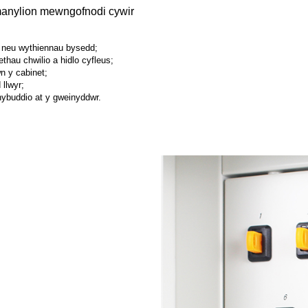
r manylion mewngofnodi cywir
, neu wythiennau bysedd;
hau chwilio a hidlo cyfleus;
n y cabinet;
llwyr;
rhybuddio at y gweinyddwr.