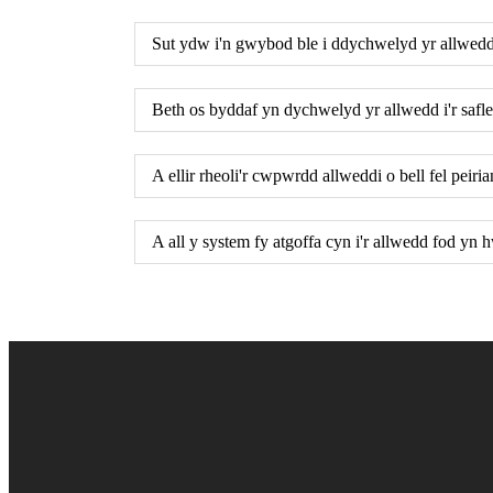
Sut ydw i'n gwybod ble i ddychwelyd yr allwed
Beth os byddaf yn dychwelyd yr allwedd i'r safl
A ellir rheoli'r cwpwrdd allweddi o bell fel peiri
A all y system fy atgoffa cyn i'r allwedd fod yn 