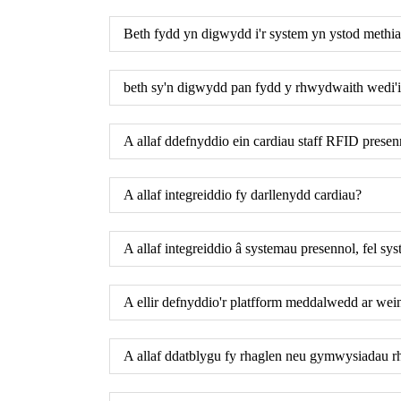
Beth fydd yn digwydd i'r system yn ystod methi
beth sy'n digwydd pan fydd y rhwydwaith wedi'i
A allaf ddefnyddio ein cardiau staff RFID presen
A allaf integreiddio fy darllenydd cardiau?
A allaf integreiddio â systemau presennol, fel 
A ellir defnyddio'r platfform meddalwedd ar wei
A allaf ddatblygu fy rhaglen neu gymwysiadau rh