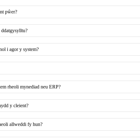
ant pŵer?
 ddatgysylltu?
nol i agor y system?
system rheoli mynediad neu ERP?
nydd y cleient?
eoli allweddi fy hun?