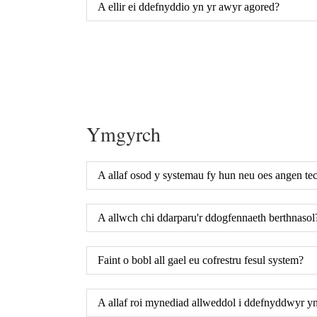
A ellir ei ddefnyddio yn yr awyr agored?
Ymgyrch
A allaf osod y systemau fy hun neu oes angen t
A allwch chi ddarparu'r ddogfennaeth berthnasol
Faint o bobl all gael eu cofrestru fesul system?
A allaf roi mynediad allweddol i ddefnyddwyr yn