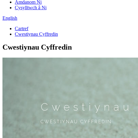
Amdanom Ni
Cysylltwch â Ni
English
Cartref
Cwestiynau Cyffredin
Cwestiynau Cyffredin
Cwestiynau 
CWESTIYNAU CYFFREDIN