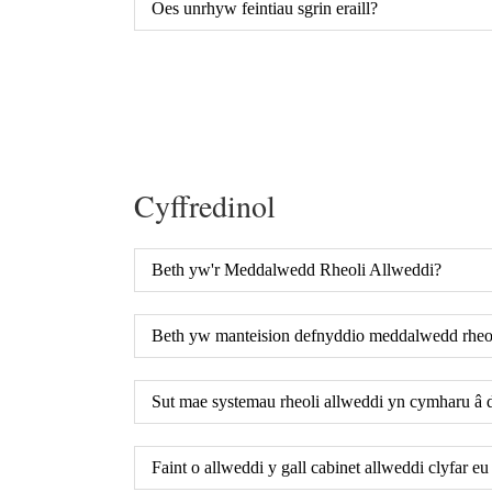
Oes unrhyw feintiau sgrin eraill?
Cyffredinol
Beth yw'r Meddalwedd Rheoli Allweddi?
Beth yw manteision defnyddio meddalwedd rheol
Sut mae systemau rheoli allweddi yn cymharu â du
Faint o allweddi y gall cabinet allweddi clyfar eu