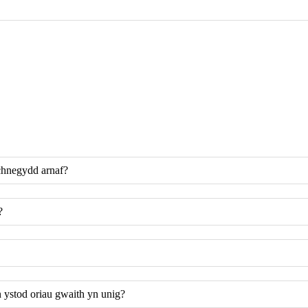
echnegydd arnaf?
?
 ystod oriau gwaith yn unig?