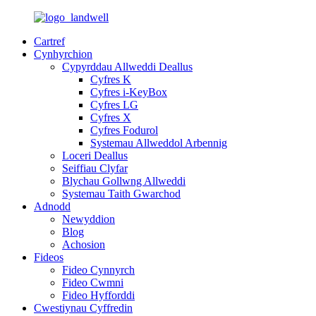
Cartref
Cynhyrchion
Cypyrddau Allweddi Deallus
Cyfres K
Cyfres i-KeyBox
Cyfres LG
Cyfres X
Cyfres Fodurol
Systemau Allweddol Arbennig
Loceri Deallus
Seiffiau Clyfar
Blychau Gollwng Allweddi
Systemau Taith Gwarchod
Adnodd
Newyddion
Blog
Achosion
Fideos
Fideo Cynnyrch
Fideo Cwmni
Fideo Hyfforddi
Cwestiynau Cyffredin