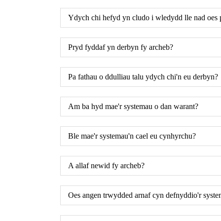
Ydych chi hefyd yn cludo i wledydd lle nad oes p
Pryd fyddaf yn derbyn fy archeb?
Pa fathau o ddulliau talu ydych chi'n eu derbyn?
Am ba hyd mae'r systemau o dan warant?
Ble mae'r systemau'n cael eu cynhyrchu?
A allaf newid fy archeb?
Oes angen trwydded arnaf cyn defnyddio'r syst