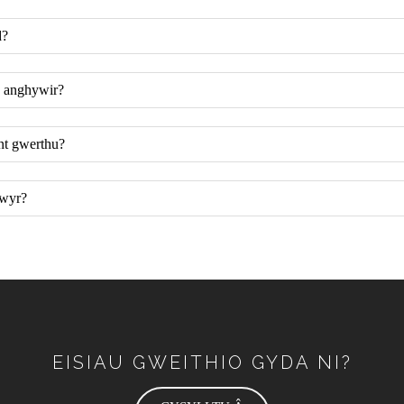
d?
e anghywir?
ant gwerthu?
hwyr?
EISIAU GWEITHIO GYDA NI?