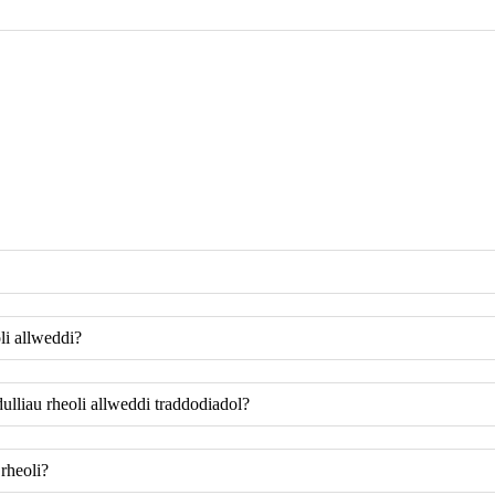
i allweddi?
lliau rheoli allweddi traddodiadol?
 rheoli?