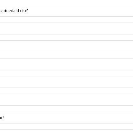
artneriaid eto?
em?