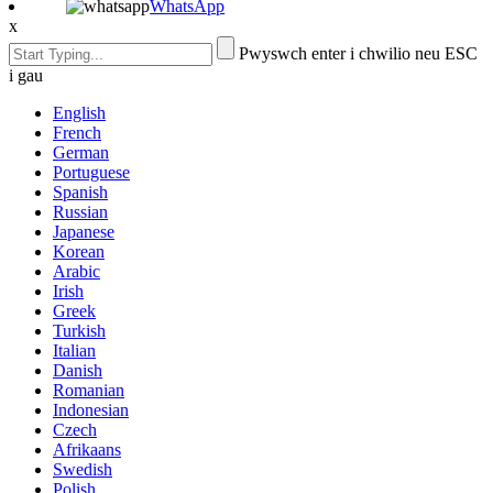
WhatsApp
x
Pwyswch enter i chwilio neu ESC
i gau
English
French
German
Portuguese
Spanish
Russian
Japanese
Korean
Arabic
Irish
Greek
Turkish
Italian
Danish
Romanian
Indonesian
Czech
Afrikaans
Swedish
Polish