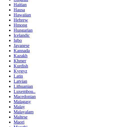
Haitian
Hausa
Hawaiian
Hebrew
Hmong
Hungarian
Icelandic
Igbo
Javanese
Kannada
Kazakh
Khmer
Kurdish
Kyrgyz
Latin
Latvian
Lithuanian
Luxembou..
Macedonian
Malagasy
Malay
Malayalam
Maltese
Maori