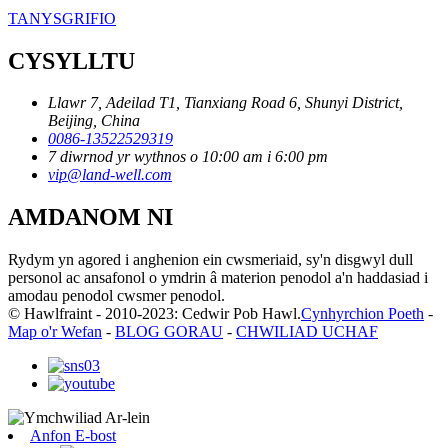
TANYSGRIFIO
CYSYLLTU
Llawr 7, Adeilad T1, Tianxiang Road 6, Shunyi District,
Beijing, China
0086-13522529319
7 diwrnod yr wythnos o 10:00 am i 6:00 pm
vip@land-well.com
AMDANOM NI
Rydym yn agored i anghenion ein cwsmeriaid, sy'n disgwyl dull
personol ac ansafonol o ymdrin â materion penodol a'n haddasiad i
amodau penodol cwsmer penodol.
© Hawlfraint - 2010-2023: Cedwir Pob Hawl.
Cynhyrchion Poeth
-
Map o'r Wefan
-
BLOG GORAU
-
CHWILIAD UCHAF
Anfon E-bost