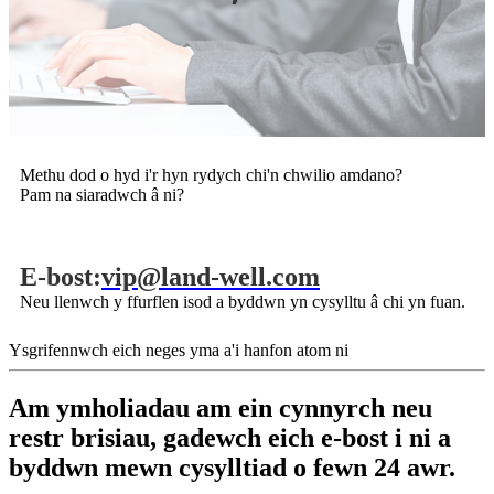
Methu dod o hyd i'r hyn rydych chi'n chwilio amdano?
Pam na siaradwch â ni?
E-bost:
vip@land-well.com
Neu llenwch y ffurflen isod a byddwn yn cysylltu â chi yn fuan.
Ysgrifennwch eich neges yma a'i hanfon atom ni
Am ymholiadau am ein cynnyrch neu
restr brisiau, gadewch eich e-bost i ni a
byddwn mewn cysylltiad o fewn 24 awr.