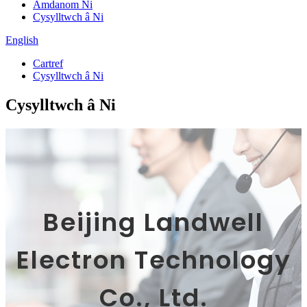
Amdanom Ni
Cysylltwch â Ni
English
Cartref
Cysylltwch â Ni
Cysylltwch â Ni
Beijing Landwell
Electron Technology
Co., Ltd.