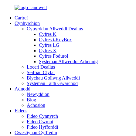
Cartref
Cynhyrchion
Cypyrddau Allweddi Deallus
Cyfres K
Cyfres i-KeyBox
Cyfres LG
Cyfres X
Cyfres Fodurol
Systemau Allweddol Arbennig
Loceri Deallus
Seiffiau Clyfar
Blychau Gollwng Allweddi
Systemau Taith Gwarchod
Adnodd
Newyddion
Blog
Achosion
Fideos
Fideo Cynnyrch
Fideo Cwmni
Fideo Hyfforddi
Cwestiynau Cyffredin