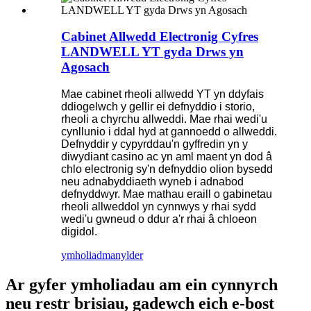
Cabinet Allwedd Electronig Cyfres
LANDWELL YT gyda Drws yn
Agosach
Mae cabinet rheoli allwedd YT yn ddyfais
ddiogelwch y gellir ei defnyddio i storio,
rheoli a chyrchu allweddi. Mae rhai wedi'u
cynllunio i ddal hyd at gannoedd o allweddi.
Defnyddir y cypyrddau'n gyffredin yn y
diwydiant casino ac yn aml maent yn dod â
chlo electronig sy'n defnyddio olion bysedd
neu adnabyddiaeth wyneb i adnabod
defnyddwyr. Mae mathau eraill o gabinetau
rheoli allweddol yn cynnwys y rhai sydd
wedi'u gwneud o ddur a'r rhai â chloeon
digidol.
ymholiad
manylder
Ar gyfer ymholiadau am ein cynnyrch
neu restr brisiau, gadewch eich e-bost