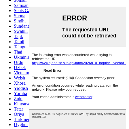
Somali
Samoan
Scots Gaelic
Shona
Sindhi
Sundanese
Swahili
Tajik
Tamil
Telugu
Thai
Ukrainian
Urdu
Uzbek
Vietnamese
Welsh
Xhosa
Yiddish
Yoruba
Zulu
Kinyarwanda
Tatar
Oriya
Turkmen
Uyghur