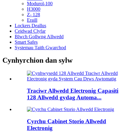
Modurol-100
H3000
Z- 128
Eraill
Lockers Deallus
Ceidwad Clyfar
Blwch Gollwng Allwedd
Smart Safes
Systemau Taith Gwarchod
Cynhyrchion dan sylw
Traciwr Allwedd Electronig Capasiti
128 Allwedd gydag Automa...
Cyrchu Cabinet Storio Allwedd
Electronig