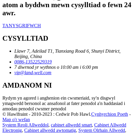
atom a byddwn mewn cysylltiad o fewn 24
awr.
TANYSGRIFWCH
CYSYLLTIAD
Llawr 7, Adeilad T1, Tianxiang Road 6, Shunyi District,
Beijing, China
0086-13522529319
7 diwrnod yr wythnos o 10:00 am i 6:00 pm
vip@land-well.com
AMDANOM NI
Rydym yn agored i anghenion ein cwsmeriaid, sy'n disgwyl
ymagwedd bersonol ac ansafonol at fater penodol a'n haddasiad i
amodau penodol cwsmer penodol
© Hawlfraint - 2010-2023 : Cedwir Pob Hawl.
Cynhyrchion Poeth
-
Map o'r wefan
System Reoli Allweddol
,
cabinet allwedd smart
,
Cabinet Allwedd
Electronig
,
Cabinet allwedd awtomatig
,
System Olrhain Allwedd
,