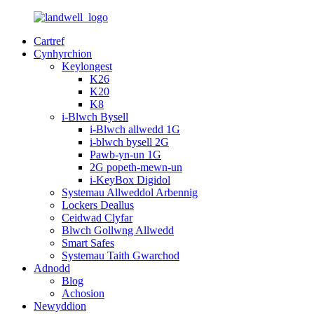
Cartref
Cynhyrchion
Keylongest
K26
K20
K8
i-Blwch Bysell
i-Blwch allwedd 1G
i-blwch bysell 2G
Pawb-yn-un 1G
2G popeth-mewn-un
i-KeyBox Digidol
Systemau Allweddol Arbennig
Lockers Deallus
Ceidwad Clyfar
Blwch Gollwng Allwedd
Smart Safes
Systemau Taith Gwarchod
Adnodd
Blog
Achosion
Newyddion