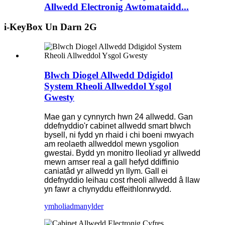
Allwedd Electronig Awtomataidd...
i-KeyBox Un Darn 2G
Blwch Diogel Allwedd Ddigidol
System Rheoli Allweddol Ysgol
Gwesty
Mae gan y cynnyrch hwn 24 allwedd. Gan
ddefnyddio'r cabinet allwedd smart blwch
bysell, ni fydd yn rhaid i chi boeni mwyach
am reolaeth allweddol mewn ysgolion
gwestai. Bydd yn monitro lleoliad yr allwedd
mewn amser real a gall hefyd ddiffinio
caniatâd yr allwedd yn llym. Gall ei
ddefnyddio leihau cost rheoli allwedd â llaw
yn fawr a chynyddu effeithlonrwydd.
ymholiad
manylder