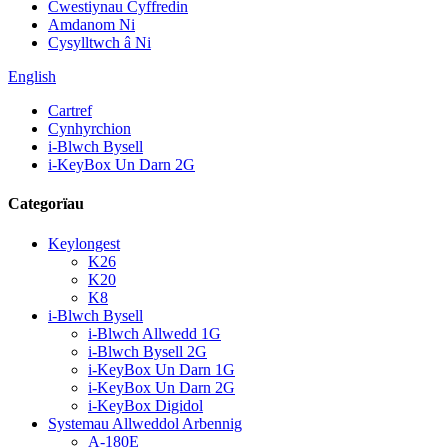
Cwestiynau Cyffredin
Amdanom Ni
Cysylltwch â Ni
English
Cartref
Cynhyrchion
i-Blwch Bysell
i-KeyBox Un Darn 2G
Categorïau
Keylongest
K26
K20
K8
i-Blwch Bysell
i-Blwch Allwedd 1G
i-Blwch Bysell 2G
i-KeyBox Un Darn 1G
i-KeyBox Un Darn 2G
i-KeyBox Digidol
Systemau Allweddol Arbennig
A-180E