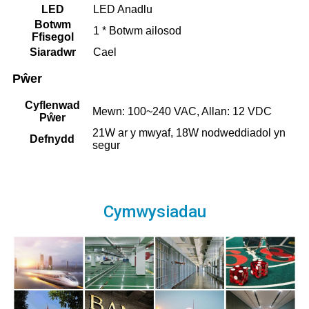
LED
LED Anadlu
Botwm
1 * Botwm ailosod
Ffisegol
Siaradwr
Cael
Pŵer
Cyflenwad
Mewn: 100~240 VAC, Allan: 12 VDC
Pŵer
21W ar y mwyaf, 18W nodweddiadol yn
Defnydd
segur
Cymwysiadau