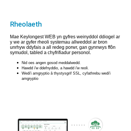
Rheolaeth
Mae Keylongest WEB yn gyfres weinyddol ddiogel ar
y we ar gyfer rheoli systemau allweddol ar bron
unrhyw ddyfais a all redeg porwr, gan gynnwys ffôn
symudol, tabled a chyfrifiadur personol.
Nid oes angen gosod meddalwedd.
Hawdd i'w ddefnyddio, a hawdd i'w reoli.
Wedi'i amgryptio â thystysgrif SSL, cyfathrebu wedi'i
amgryptio