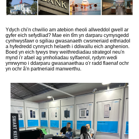
Ydych chi'n chwilio am atebion rheoli allweddol gwell ar
gyfer eich sefydliad? Mae ein tîm yn darparu cymysgedd
cynhwysfawr o sgiliau gwasanaeth cwsmeriaid eithriadol
a hyfedredd cynnyrch helaeth i ddiwallu eich anghenion.
Boed yn eich tywys trwy weithrediadau strategol neu'n
mynd i'r afael ag ymholiadau sylfaenol, rydym wedi
ymrwymo i ddarparu gwasanaethau o'r radd flaenaf ochr
yn ochr â'n partneriaid manwerthu.