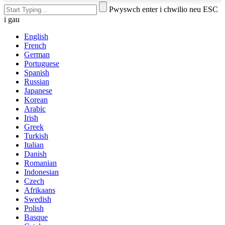
Pwyswch enter i chwilio neu ESC
i gau
English
French
German
Portuguese
Spanish
Russian
Japanese
Korean
Arabic
Irish
Greek
Turkish
Italian
Danish
Romanian
Indonesian
Czech
Afrikaans
Swedish
Polish
Basque