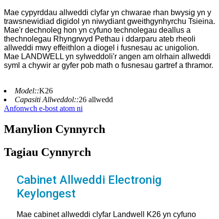
Mae cypyrddau allweddi clyfar yn chwarae rhan bwysig yn y
trawsnewidiad digidol yn niwydiant gweithgynhyrchu Tsieina.
Mae'r dechnoleg hon yn cyfuno technolegau deallus a
thechnolegau Rhyngrwyd Pethau i ddarparu ateb rheoli
allweddi mwy effeithlon a diogel i fusnesau ac unigolion.
Mae LANDWELL yn sylweddoli'r angen am olrhain allweddi
syml a chywir ar gyfer pob math o fusnesau gartref a thramor.
Model::
K26
Capasiti Allweddol::
26 allwedd
Anfonwch e-bost atom ni
Manylion Cynnyrch
Tagiau Cynnyrch
Cabinet Allweddi Electronig
Keylongest
Mae cabinet allweddi clyfar Landwell K26 yn cyfuno