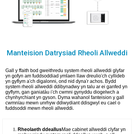
Manteision Datrysiad Rheoli Allweddi
Gall y ffaith bod gweithredu system rheoli allweddi glyfar
yn gofyn am fuddsoddiad ymlaen llaw dreulio'ch cyllideb
yn gyflym a'ch digalonni, ond nid dyna'r achos. Bydd
system rheoli allweddi ddibynadwy yn talu ar ei ganfed yn
gyflym, gan ganiatáu i'ch cwmni gynyddu diogelwch a
chynhyrchiant yn gyson. Dyma wahanol fanteision y gall
cwmnïau mewn unrhyw ddiwydiant ddisgwyl eu cael o
fuddsoddi mewn rheoli allweddi.
Rheolaeth ddeallus
Mae cabinet allweddi clyfar yn