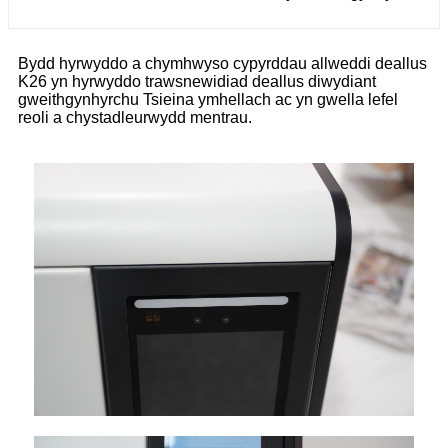
Bydd hyrwyddo a chymhwyso cypyrddau allweddi deallus
K26 yn hyrwyddo trawsnewidiad deallus diwydiant
gweithgynhyrchu Tsieina ymhellach ac yn gwella lefel
reoli a chystadleurwydd mentrau.