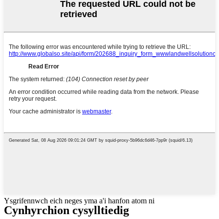
Ysgrifennwch eich neges yma a'i hanfon atom ni
Cynhyrchion cysylltiedig