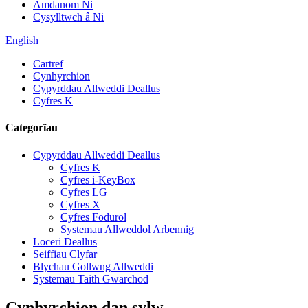
Amdanom Ni
Cysylltwch â Ni
English
Cartref
Cynhyrchion
Cypyrddau Allweddi Deallus
Cyfres K
Categorïau
Cypyrddau Allweddi Deallus
Cyfres K
Cyfres i-KeyBox
Cyfres LG
Cyfres X
Cyfres Fodurol
Systemau Allweddol Arbennig
Loceri Deallus
Seiffiau Clyfar
Blychau Gollwng Allweddi
Systemau Taith Gwarchod
Cynhyrchion dan sylw