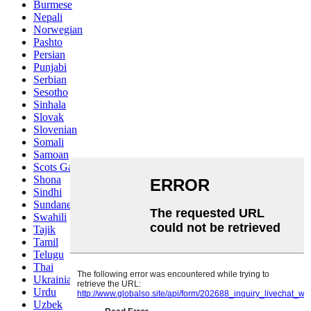
Burmese
Nepali
Norwegian
Pashto
Persian
Punjabi
Serbian
Sesotho
Sinhala
Slovak
Slovenian
Somali
Samoan
Scots Gaelic
Shona
Sindhi
Sundanese
Swahili
Tajik
Tamil
Telugu
Thai
Ukrainian
Urdu
Uzbek