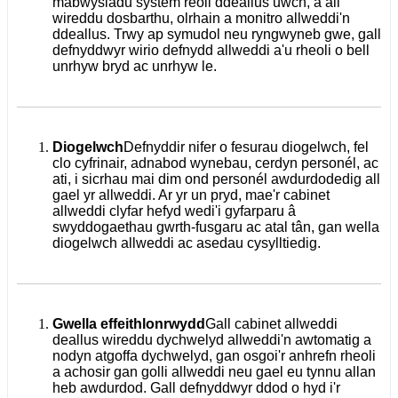
mabwysiadu system reoli ddeallus uwch, a all
wireddu dosbarthu, olrhain a monitro allweddi'n
ddeallus. Trwy ap symudol neu ryngwyneb gwe, gall
defnyddwyr wirio defnydd allweddi a'u rheoli o bell
unrhyw bryd ac unrhyw le.
Diogelwch
Defnyddir nifer o fesurau diogelwch, fel
clo cyfrinair, adnabod wynebau, cerdyn personél, ac
ati, i sicrhau mai dim ond personél awdurdodedig all
gael yr allweddi. Ar yr un pryd, mae'r cabinet
allweddi clyfar hefyd wedi'i gyfarparu â
swyddogaethau gwrth-fusgaru ac atal tân, gan wella
diogelwch allweddi ac asedau cysylltiedig.
Gwella effeithlonrwydd
Gall cabinet allweddi
deallus wireddu dychwelyd allweddi'n awtomatig a
nodyn atgoffa dychwelyd, gan osgoi'r anhrefn rheoli
a achosir gan golli allweddi neu gael eu tynnu allan
heb awdurdod. Gall defnyddwyr ddod o hyd i'r