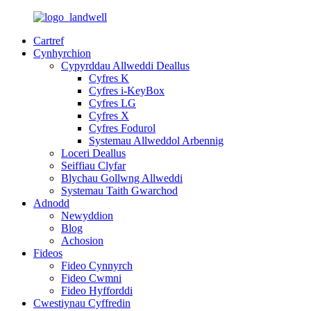
Cartref
Cynhyrchion
Cypyrddau Allweddi Deallus
Cyfres K
Cyfres i-KeyBox
Cyfres LG
Cyfres X
Cyfres Fodurol
Systemau Allweddol Arbennig
Loceri Deallus
Seiffiau Clyfar
Blychau Gollwng Allweddi
Systemau Taith Gwarchod
Adnodd
Newyddion
Blog
Achosion
Fideos
Fideo Cynnyrch
Fideo Cwmni
Fideo Hyfforddi
Cwestiynau Cyffredin