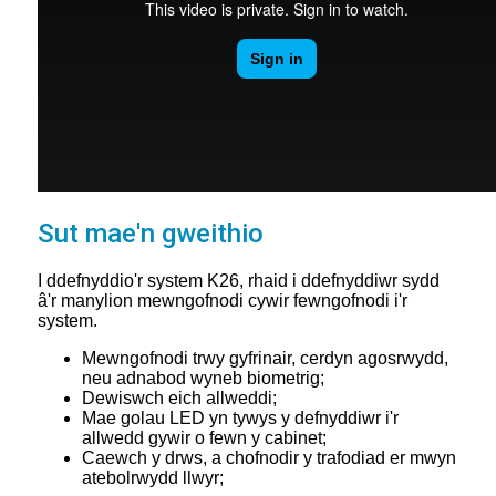
Sut mae'n gweithio
I ddefnyddio'r system K26, rhaid i ddefnyddiwr sydd
â'r manylion mewngofnodi cywir fewngofnodi i'r
system.
Mewngofnodi trwy gyfrinair, cerdyn agosrwydd,
neu adnabod wyneb biometrig;
Dewiswch eich allweddi;
Mae golau LED yn tywys y defnyddiwr i'r
allwedd gywir o fewn y cabinet;
Caewch y drws, a chofnodir y trafodiad er mwyn
atebolrwydd llwyr;