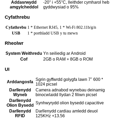
Addasrwydd
-20° i +55°C, lleithder cymharol heb
amgylcheddol
gyddwysiad o 95%
Cyfathrebu
Cyfathrebu
1 * Ethernet RJ45, 1 * Wi-Fi 802.11b/g/n
USB
1 * porthladd USB y tu mewn
Rheolwr
System Weithredu
Yn seiliedig ar Android
Cof
2GB o RAM + 8GB o ROM
UI
Sgrin gyffwrdd golygfa lawn 7" 600 *
Arddangosfa
1024 picsel
Darllenydd
Camera adnabod wynebau deinamig
Wyneb
binocwlaidd llydan 2 filiwn picsel
Darllenydd
Synhwyrydd olion bysedd capacitive
Olion Bysedd
Darllenydd
Darllenydd cardiau amledd deuol
RFID
125KHz +13.56