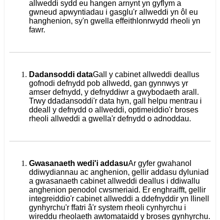
allweddi sydd eu hangen arnynt yn gyflym a
gwneud apwyntiadau i gasglu'r allweddi yn ôl eu
hanghenion, sy'n gwella effeithlonrwydd rheoli yn
fawr.
Dadansoddi data
Gall y cabinet allweddi deallus
gofnodi defnydd pob allwedd, gan gynnwys yr
amser defnydd, y defnyddiwr a gwybodaeth arall.
Trwy ddadansoddi'r data hyn, gall helpu mentrau i
ddeall y defnydd o allweddi, optimeiddio'r broses
rheoli allweddi a gwella'r defnydd o adnoddau.
Gwasanaeth wedi'i addasu
Ar gyfer gwahanol
ddiwydiannau ac anghenion, gellir addasu dyluniad
a gwasanaeth cabinet allweddi deallus i ddiwallu
anghenion penodol cwsmeriaid. Er enghraifft, gellir
integreiddio'r cabinet allweddi a ddefnyddir yn llinell
gynhyrchu'r ffatri â'r system rheoli cynhyrchu i
wireddu rheolaeth awtomataidd y broses gynhyrchu.