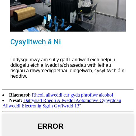
Cysylltwch â Ni
I ddysgu mwy am sut y gall Landwell eich helpu i
ddiogelu eich allweddi a'ch asedau wrth leihau
risgiau a rhwymedigaethau diogelwch, cysylltwch â ni
heddiw.
Blaenorol:
Rheoli allweddi car gyda phrofiwr alcohol
Nesaf:
Datrysiad Rheoli Allweddi Aotomotive Cypyrddau
Allweddi Electronig Sgrin Gyffwrdd 13″