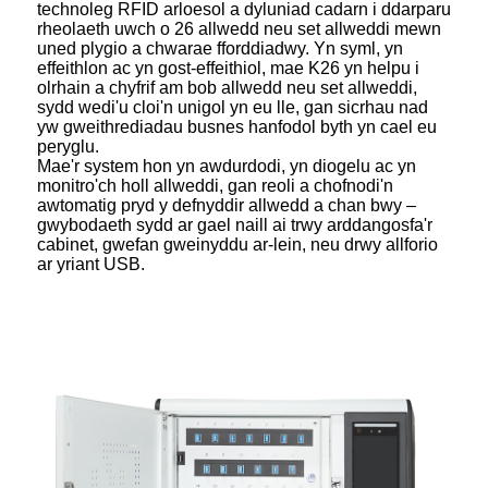
technoleg RFID arloesol a dyluniad cadarn i ddarparu
rheolaeth uwch o 26 allwedd neu set allweddi mewn
uned plygio a chwarae fforddiadwy. Yn syml, yn
effeithlon ac yn gost-effeithiol, mae K26 yn helpu i
olrhain a chyfrif am bob allwedd neu set allweddi,
sydd wedi'u cloi'n unigol yn eu lle, gan sicrhau nad
yw gweithrediadau busnes hanfodol byth yn cael eu
peryglu.
Mae'r system hon yn awdurdodi, yn diogelu ac yn
monitro'ch holl allweddi, gan reoli a chofnodi'n
awtomatig pryd y defnyddir allwedd a chan bwy –
gwybodaeth sydd ar gael naill ai trwy arddangosfa'r
cabinet, gwefan gweinyddu ar-lein, neu drwy allforio
ar yriant USB.