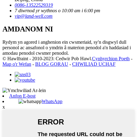
0086-13522529319
7 diwrnod yr wythnos o 10:00 am i 6:00 pm
vip@land-well.com
AMDANOM NI
Rydym yn agored i anghenion ein cwsmeriaid, sy'n disgwyl dull
personol ac ansafonol o ymdrin â materion penodol a'n haddasiad i
amodau penodol cwsmer penodol.
© Hawlfraint - 2010-2023: Cedwir Pob Hawl.
Cynhyrchion Poeth
-
Map o'r Wefan
-
BLOG GORAU
-
CHWILIAD UCHAF
Anfon E-bost
WhatsApp
x