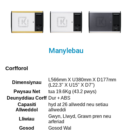
Manylebau
Corfforol
L566mm X U380mm X D177mm
Dimensiynau
(L22.3" X U15" X D7")
Pwysau Net
tua 19.6Kg (43.2 pwys)
Deunyddiau Corff
Dur + ABS
Capasiti
hyd at 26 allwedd neu setiau
Allweddol
allweddi
Gwyn, Llwyd, Grawn pren neu
Lliwiau
arferiad
Gosod
Gosod Wal