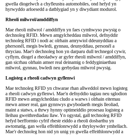
gwella diogelwch a chyfleustra automobiles, ond hefyd yn
hyrwyddo arloesedd a datblygiad yn y diwydiant modurol.
Rheoli milwrol/amddiffyn
Mae rheoli milwrol / amddiffyn yn faes cymhwyso pwysig o
dechnoleg RFID. Mewn amgylcheddau milwrol, defnyddir
technoleg RFID i nodi ac olrhain amrywiol ddeunyddiau a
phersonél, megis bwledi, gynnau, deunyddiau, personél a
thryciau. Mae'r dechnoleg hon yn darparu dull technegol cywir,
cyflym, diogel a rheoladwy ar gyfer rheoli milwrol / amddiffyn,
gan sicrhau olrhain amser real deinamig o feddyginiaethau
milwrol, gynnau, bwledi neu gerbydau milwrol pwysig.
Logisteg a rheoli cadwyn gyflenwi
Mae technoleg RFID yn chwarae rhan allweddol mewn logisteg
a rheoli cadwyn gyflenwi. Mae'n defnyddio tagiau neu sglodion
RFID mewn amgylcheddau cludo a warws i olrhain eitemau
mewn amser real, gan gynnwys gwybodaeth megis lleoliad,
maint a statws, a thrwy hynny optimeiddio prosesau logisteg a
lleihau gweithrediadau llaw. Yn ogystal, gall technoleg RFID
hefyd berfformio cyfrif rhestr eiddo a rheoli dosbarthu yn
awtomatig, gan wella effeithlonrwydd a thryloywder ymhellach.
Mae'r dechnoleg hon nid yn unig yn gwella effeithlonrwydd a