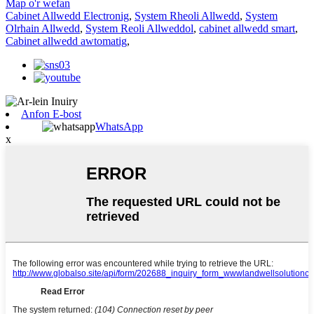
Map o'r wefan
Cabinet Allwedd Electronig
,
System Rheoli Allwedd
,
System
Olrhain Allwedd
,
System Reoli Allweddol
,
cabinet allwedd smart
,
Cabinet allwedd awtomatig
,
Anfon E-bost
WhatsApp
x