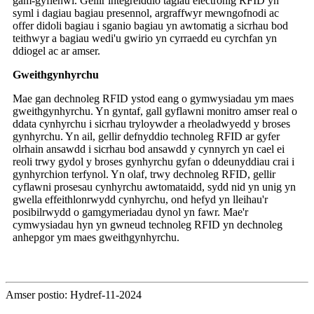
gam-gyflenwi. Gellir integreiddio tagiau electronig RFID yn
syml i dagiau bagiau presennol, argraffwyr mewngofnodi ac
offer didoli bagiau i sganio bagiau yn awtomatig a sicrhau bod
teithwyr a bagiau wedi'u gwirio yn cyrraedd eu cyrchfan yn
ddiogel ac ar amser.
Gweithgynhyrchu
Mae gan dechnoleg RFID ystod eang o gymwysiadau ym maes
gweithgynhyrchu. Yn gyntaf, gall gyflawni monitro amser real o
ddata cynhyrchu i sicrhau tryloywder a rheoladwyedd y broses
gynhyrchu. Yn ail, gellir defnyddio technoleg RFID ar gyfer
olrhain ansawdd i sicrhau bod ansawdd y cynnyrch yn cael ei
reoli trwy gydol y broses gynhyrchu gyfan o ddeunyddiau crai i
gynhyrchion terfynol. Yn olaf, trwy dechnoleg RFID, gellir
cyflawni prosesau cynhyrchu awtomataidd, sydd nid yn unig yn
gwella effeithlonrwydd cynhyrchu, ond hefyd yn lleihau'r
posibilrwydd o gamgymeriadau dynol yn fawr. Mae'r
cymwysiadau hyn yn gwneud technoleg RFID yn dechnoleg
anhepgor ym maes gweithgynhyrchu.
Amser postio: Hydref-11-2024