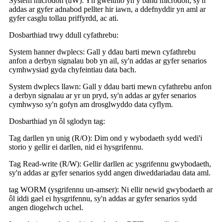
‌System microdon (uW): Yn gweithio yn y band microdon, sy'n
addas ar gyfer adnabod pellter hir iawn, a ddefnyddir yn aml ar
gyfer casglu tollau priffyrdd, ac ati.
Dosbarthiad trwy ddull cyfathrebu:
‌System hanner dwplecs‌: Gall y ddau barti mewn cyfathrebu
anfon a derbyn signalau bob yn ail, sy'n addas ar gyfer senarios
cymhwysiad gyda chyfeintiau data bach.
‌System dwplecs llawn‌: Gall y ddau barti mewn cyfathrebu anfon
a derbyn signalau ar yr un pryd, sy'n addas ar gyfer senarios
cymhwyso sy'n gofyn am drosglwyddo data cyflym.
Dosbarthiad yn ôl sglodyn tag:
Tag darllen yn unig (R/O): Dim ond y wybodaeth sydd wedi'i
storio y gellir ei darllen, nid ei hysgrifennu.
Tag ‌Read-write (R/W)‌: Gellir darllen ac ysgrifennu gwybodaeth,
sy'n addas ar gyfer senarios sydd angen diweddariadau data aml.
‌tag WORM (ysgrifennu un-amser): Ni ellir newid gwybodaeth ar
ôl iddi gael ei hysgrifennu, sy'n addas ar gyfer senarios sydd
angen diogelwch uchel.