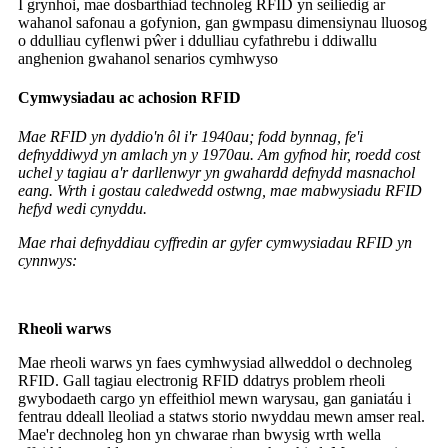
I grynhoi, mae dosbarthiad technoleg RFID yn seiliedig ar
wahanol safonau a gofynion, gan gwmpasu dimensiynau lluosog
o ddulliau cyflenwi pŵer i ddulliau cyfathrebu i ddiwallu
anghenion gwahanol senarios cymhwyso
Cymwysiadau ac achosion RFID
Mae RFID yn dyddio'n ôl i'r 1940au; fodd bynnag, fe'i
defnyddiwyd yn amlach yn y 1970au. Am gyfnod hir, roedd cost
uchel y tagiau a'r darllenwyr yn gwahardd defnydd masnachol
eang. Wrth i gostau caledwedd ostwng, mae mabwysiadu RFID
hefyd wedi cynyddu.
Mae rhai defnyddiau cyffredin ar gyfer cymwysiadau RFID yn
cynnwys:
Rheoli warws
Mae rheoli warws yn faes cymhwysiad allweddol o dechnoleg
RFID. Gall tagiau electronig RFID ddatrys problem rheoli
gwybodaeth cargo yn effeithiol mewn warysau, gan ganiatáu i
fentrau ddeall lleoliad a statws storio nwyddau mewn amser real.
Mae'r dechnoleg hon yn chwarae rhan bwysig wrth wella