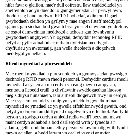
nifer fawr o gleifion, mae'r dull cofrestru llaw traddodiadol yn
aneffeithlon ac yn dueddol o gamgymeriadau. I'r perwyl hwn,
rhoddir tag band arddwrn RFID i bob claf, a dim ond i gael
gwybodaeth cleifion yn gyflym y mae angen i staff meddygol
sganio, gan sicrhau bod gwaith brys yn cael ei wneud yn drefnus
ac osgoi damweiniau meddygol a achosir gan fewnbynnu
gwybodaeth anghywir. Yn ogystal, defnyddir technoleg RFID
hefyd ar gyfer adnabod ac olrhain dyfeisiau meddygol a
chyffuriau yn awtomatig, gan wella rheolaeth a diogelwch
meddygol ymhellach.
Rheoli mynediad a phresenoldeb
Mae rheoli mynediad a phresenoldeb yn gymwysiadau pwysig o
dechnoleg RFID mewn rheoli personél. Defnyddir cardiau rheoli
mynediad a systemau un cerdyn yn eang mewn campysau,
mentrau a lleoedd eraill, a chyflawnir swyddogaethau lluosog
megis dilysu hunaniaeth, talu a rheoli diogelwch trwy un cerdyn.
Mae'r system hon nid yn unig yn symleiddio gweithdrefnau
mynediad ac ymadael ac yn gwella effeithlonrwydd gwaith, ond
hefyd yn darparu amddiffyniad diogelwch yn effeithiol. Pan fydd
person yn gwisgo cerdyn amledd radio wedi'i becynnu mewn
maint cerdyn adnabod a bod darllenydd wrth y fynedfa a'r
allanfa, gellir nodi hunaniaeth y person yn awtomatig wrth fynd i
mewn ac allan, a bydd larwm yn cael ei ysgogi ar gyfer