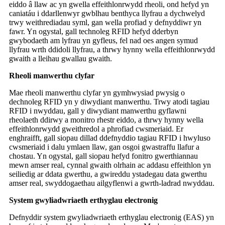
eiddo â llaw ac yn gwella effeithlonrwydd rheoli, ond hefyd yn
caniatáu i ddarllenwyr gwblhau benthyca llyfrau a dychwelyd
trwy weithrediadau syml, gan wella profiad y defnyddiwr yn
fawr. Yn ogystal, gall technoleg RFID hefyd dderbyn
gwybodaeth am lyfrau yn gyfleus, fel nad oes angen symud
llyfrau wrth ddidoli llyfrau, a thrwy hynny wella effeithlonrwydd
gwaith a lleihau gwallau gwaith.
Rheoli manwerthu clyfar
Mae rheoli manwerthu clyfar yn gymhwysiad pwysig o
dechnoleg RFID yn y diwydiant manwerthu. Trwy atodi tagiau
RFID i nwyddau, gall y diwydiant manwerthu gyflawni
rheolaeth ddirwy a monitro rhestr eiddo, a thrwy hynny wella
effeithlonrwydd gweithredol a phrofiad cwsmeriaid. Er
enghraifft, gall siopau dillad ddefnyddio tagiau RFID i hwyluso
cwsmeriaid i dalu ymlaen llaw, gan osgoi gwastraffu llafur a
chostau. Yn ogystal, gall siopau hefyd fonitro gwerthiannau
mewn amser real, cynnal gwaith olrhain ac addasu effeithlon yn
seiliedig ar ddata gwerthu, a gwireddu ystadegau data gwerthu
amser real, swyddogaethau ailgyflenwi a gwrth-ladrad nwyddau.
System gwyliadwriaeth erthyglau electronig
Defnyddir system gwyliadwriaeth erthyglau electronig (EAS) yn