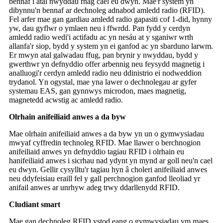
bennaf i atal nwyddau rhag cael eu dwyn. Mae'r system yn
dibynnu'n bennaf ar dechnoleg adnabod amledd radio (RFID).
Fel arfer mae gan gardiau amledd radio gapasiti cof 1-did, hynny
yw, dau gyflwr o ymlaen neu i ffwrdd. Pan fydd y cerdyn
amledd radio wedi'i actifadu ac yn nesáu at y sganiwr wrth
allanfa'r siop, bydd y system yn ei ganfod ac yn sbarduno larwm.
Er mwyn atal galwadau ffug, pan brynir y nwyddau, bydd y
gwerthwr yn defnyddio offer arbennig neu feysydd magnetig i
analluogi'r cerdyn amledd radio neu ddinistrio ei nodweddion
trydanol. Yn ogystal, mae yna lawer o dechnolegau ar gyfer
systemau EAS, gan gynnwys microdon, maes magnetig,
magnetedd acwstig ac amledd radio.
Olrhain anifeiliaid anwes a da byw
Mae olrhain anifeiliaid anwes a da byw yn un o gymwysiadau
mwyaf cyffredin technoleg RFID. Mae llawer o berchnogion
anifeiliaid anwes yn defnyddio tagiau RFID i olrhain eu
hanifeiliaid anwes i sicrhau nad ydynt yn mynd ar goll neu'n cael
eu dwyn. Gellir cysylltu'r tagiau hyn â choleri anifeiliaid anwes
neu ddyfeisiau eraill fel y gall perchnogion ganfod lleoliad yr
anifail anwes ar unrhyw adeg trwy ddarllenydd RFID.
Cludiant smart
Mae gan dechnoleg RFID ystod eang o gymwysiadau ym maes