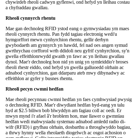
chywirdeb rheoli cadwyn gyflenwi, ond hefyd yn lleihau costau
a chyfraddau gwallau.
Rheoli cynnyrch rhentu
Mae gan dechnoleg RFID ystod eang o gymwysiadau ym maes
rheoli cynnyrch rhentu. Pan fydd tagiau electronig wedi'u
hymgorffori mewn cynhyrchion rhentu, gellir derbyn
gwybodaeth am gynnyrch yn hawdd, fel nad oes angen symud
gwrthrychau corfforol wrth ddidoli neu gyfrif cynhyrchion, sy'n
gwella effeithlonrwydd gwaith yn fawr ac yn lleihau gwallau
dynol. Mae'r dechnoleg hon nid yn unig yn symleiddio'r broses
rheoli rhestr eiddo, ond hefyd yn gwella galluoedd olrhain ac
adnabod cynhyrchion, gan ddarparu ateb mwy dibynadwy ac
effeithlon ar gyfer y busnes rhentu.
Rheoli pecyn cwmni hedfan
Mae rheoli pecynnau cwmni hedfan yn faes cymhwysiad pwysig
o dechnoleg RFID. Mae'r diwydiant hedfan byd-eang yn talu
hyd at $2.5 biliwn bob blwyddyn am fagiau coll ac oedi. Er
mwyn mynd i'r afael â'r broblem hon, mae llawer o gwmnïau
hedfan wedi mabwysiadu systemau adnabod amledd radio di-
wifr (RFID) i gryfhau olrhain, dosbarthu a throsglwyddo bagiau,
a thrwy hynny wella rheolaeth diogelwch ac osgoi achosion o