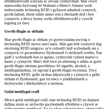
effeithlonrwydd warysau ac arwain cynhyrchiad. Mae cewri
manwerthu byd-eang fel Walmart a Metro'r Almaen wedi
mabwysiadu technoleg RFID i gyflawni adnabod cynnyrch,
gwrth-ladrad, rhestr eiddo amser real a rheolaeth dod i ben
cynnyrch, a thrwy hynny wella effeithlonrwydd y cyswllt
logisteg yn fawr.
Gwrth-ffugio ac olrhain
Mae gwrth-ffugio ac olrhain yn gymwysiadau pwysig o
dechnoleg RFID mewn sawl maes. Mae gan bob cynnyrch dag
electronig RFID unigryw, sy'n cofnodi'r holl wybodaeth am y
cynnyrch o'r gwneuthurwr ffynhonnell i'r derfynell werthu. Pan
gaiff y wybodaeth hon ei sganio, cynhyrchir cofnod manwl o
hanes y cynnyrch. Mae'r dull hwn yn arbennig o addas ar gyfer
gwrth-ffugio eitemau gwerthfawr fel sigaréts, alcohol, a
meddyginiaethau, yn ogystal â gwrth-ffugio tocynnau. Trwy
dechnoleg RFID, gellir sicrhau dilysrwydd y cynnyrch a gellir
olrhain ei ffynhonnell, gan roi mwy o ymddiriedaeth a
thryloywder i ddefnyddwyr a mentrau.
Gofal meddygol craff
Mewn gofal meddygol craff, mae technoleg RFID yn darparu
dulliau storio ac archwilio gwybodaeth effeithlon a chywir ar
gyfer monitro meddygol. Yn yr adran achosion brys, oherwydd y