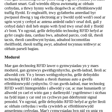
cludiant smart. Gall wireddu dilysu awtomatig ac olrhain
cerbydau, a thrwy hynny wella diogelwch ac effeithlonrwydd
traffig ffyrdd. Er enghraifft, trwy gyfathrebu amrediad byr
pwrpasol rhwng y tag electronig ar y bwrdd sydd wedi'i osod ar
sgrin wynt y cerbyd ac antena amledd radio'r orsaf doll, gall y
cerbyd dalu'r doll heb stopio wrth fynd trwy orsaf doll y ffordd
a'r bont. Yn ogystal, gellir defnyddio technoleg RFID hefyd ar
gyfer casglu data, cardiau bws, adnabod parcio, codi tâl, rheoli
tacsis, rheoli canolbwynt bysiau, adnabod locomotifau
rheilffordd, rheoli traffig awyr, adnabod tocynnau teithwyr ac
olrhain parseli bagiau.
Modurol
Mae gan dechnoleg RFID lawer o gymwysiadau yn y maes
modurol, gan gynnwys gweithgynhyrchu, gwrth-ladrad, lleoli ac
allweddi ceir. Yn y broses weithgynhyrchu, gellir defnyddio
technoleg RFID i olrhain a rheoli rhannau auto a gwella
effeithlonrwydd cynhyrchu. O ran gwrth-ladrad, mae technoleg
RFID wedi'i hintegreiddio i allwedd y car, ac mae hunaniaeth yr
allwedd yn cael ei wirio gan y darllenydd / ysgrifennwr i sicrhau
na fydd injan y car ond yn cychwyn pan dderbynnir signal
penodol. Yn ogystal, gellir defnyddio RFID hefyd ar gyfer lleoli
ac olrhain cerbydau i wella cywirdeb ac effeithlonrwydd
amserlennu cerbydau. Mae'r cymwysiadau hyn nid yn unig yn