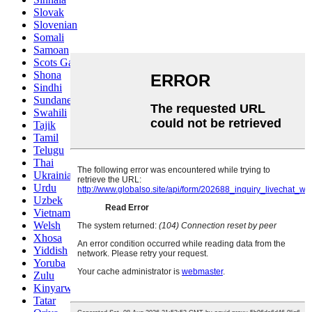
Slovak
Slovenian
Somali
Samoan
Scots Gaelic
Shona
Sindhi
Sundanese
Swahili
Tajik
Tamil
Telugu
Thai
Ukrainian
Urdu
Uzbek
Vietnamese
Welsh
Xhosa
Yiddish
Yoruba
Zulu
Kinyarwanda
Tatar