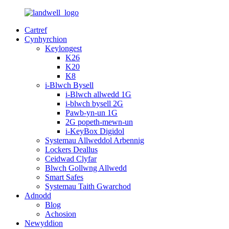
Cartref
Cynhyrchion
Keylongest
K26
K20
K8
i-Blwch Bysell
i-Blwch allwedd 1G
i-blwch bysell 2G
Pawb-yn-un 1G
2G popeth-mewn-un
i-KeyBox Digidol
Systemau Allweddol Arbennig
Lockers Deallus
Ceidwad Clyfar
Blwch Gollwng Allwedd
Smart Safes
Systemau Taith Gwarchod
Adnodd
Blog
Achosion
Newyddion