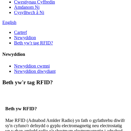
Cwestiynau Cyffredin
Amdanom Ni
Cysylltwch â Ni
English
Cartref
Newyddion
Beth yw'r tag RFID?
Newyddion
Newyddion cwmni
Newyddion diwydiant
Beth yw'r tag RFID?
Beth yw RFID?
Mae RFID (Adnabod Amlder Radio) yn fath o gyfathrebu diwifr
sy'n cyfuno'r defnydd o gyplu electromagnetig neu electrostatig
yn y rhan amledd radio o'r sbectrwm electromagnetig i adnabod