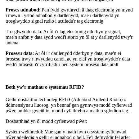
‌Proses adnabod
: Pan fydd gwrthrych â thag electronig yn mynd
i mewn i ystod adnabod y darllenydd, mae'r darllenydd yn
trosglwyddo signal radio i actifadu'r tag electronig.
‌Trosglwyddo data‌: Ar ôl i'r tag electronig dderbyn y signal,
mae'n anfon y data sydd wedi'i storio yn ôl at y darllenydd trwy'r
antena.
Prosesu data
: Ar ôl i'r darllenydd dderbyn y data, mae'n ei
brosesu trwy'r nwyddau canol, ac yn olaf yn trosglwyddo'r data
wedi'i brosesu i'r cyfrifiadur neu system brosesu data arall
Beth yw'r mathau o systemau RFID?
Gellir dosbarthu technoleg RFID (Adnabod Amledd Radio) o
ddimensiynau lluosog, yn bennaf gan gynnwys modd cyflenwad
pŵer, amlder gweithio, modd cyfathrebu a math o sglodion tag. .
Dosbarthiad yn ôl modd cyflenwad pŵer:
‌System weithredol‌: Mae gan y math hwn o system gyflenwad
pŵer adeiledig a gellir ei adnabod o bell. Fe'i defnyddir fel arfer