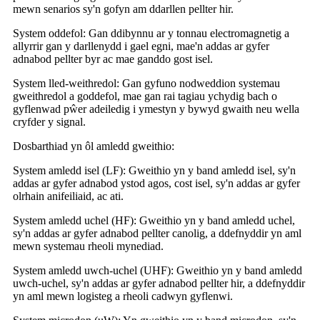
mewn senarios sy'n gofyn am ddarllen pellter hir.
‌System oddefol‌: Gan ddibynnu ar y tonnau electromagnetig a
allyrrir gan y darllenydd i gael egni, mae'n addas ar gyfer
adnabod pellter byr ac mae ganddo gost isel.
‌System lled-weithredol‌: Gan gyfuno nodweddion systemau
gweithredol a goddefol, mae gan rai tagiau ychydig bach o
gyflenwad pŵer adeiledig i ymestyn y bywyd gwaith neu wella
cryfder y signal.
Dosbarthiad yn ôl amledd gweithio:
‌System amledd isel (LF): Gweithio yn y band amledd isel, sy'n
addas ar gyfer adnabod ystod agos, cost isel, sy'n addas ar gyfer
olrhain anifeiliaid, ac ati.
‌System amledd uchel (HF): Gweithio yn y band amledd uchel,
sy'n addas ar gyfer adnabod pellter canolig, a ddefnyddir yn aml
mewn systemau rheoli mynediad.
System amledd uwch-uchel (UHF): Gweithio yn y band amledd
uwch-uchel, sy'n addas ar gyfer adnabod pellter hir, a ddefnyddir
yn aml mewn logisteg a rheoli cadwyn gyflenwi.