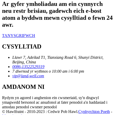
Ar gyfer ymholiadau am ein cynnyrch
neu restr brisiau, gadewch eich e-bost
atom a byddwn mewn cysylltiad o fewn 24
awr.
TANYSGRIFWCH
CYSYLLTIAD
Llawr 7, Adeilad T1, Tianxiang Road 6, Shunyi District,
Beijing, China
0086-13522529319
7 diwrnod yr wythnos o 10:00 am i 6:00 pm
vip@land-well.com
AMDANOM NI
Rydym yn agored i anghenion ein cwsmeriaid, sy'n disgwyl
ymagwedd bersonol ac ansafonol at fater penodol a'n haddasiad i
amodau penodol cwsmer penodol
© Hawlfraint - 2010-2023 : Cedwir Pob Hawl.
Cynhyrchion Poeth
-