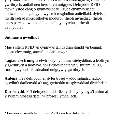
gwrthrych, anifail neu berson yn unigryw. Defnyddir RFID
mewn ystod eang o gymwysiadau , gyda chymwysiadau
nodweddiadol gan gynnwys microsglodion anifeiliaid, dyfeisiau
gwrth-ladrad microsglodyn modurol, rheoli mynediad, rheoli
maes parcio, awtomeiddio llinell gynhyrchu, a rheoli
deunyddiau.
Sut mae'n gweithio?
Mae system RFID yn cynnwys tair cydran graidd yn bennaf:
tagiau electronig, antenâu a darllenwyr.
Tagiau electronig
: a elwir hefyd yn drawsatebyddion, a leolir yn
y gwrthrych a nodwyd, yw'r cludwr data yn y system RFID,
storio gwybodaeth adnabod unigryw y gwrthrych.
Antena
: Fe'i defnyddir ar gyfer trosglwyddo signalau radio,
cysylltu'r darllenydd a'r tag, gwireddu trosglwyddiad diwifr data.
Darllenydd
: Fe'i defnyddir i ddarllen y data yn y tag a'i anfon at
y system prosesu data i'w brosesu ymhellach.
Mae proses waith technoleg RFID yn fras fel a ganlyn: