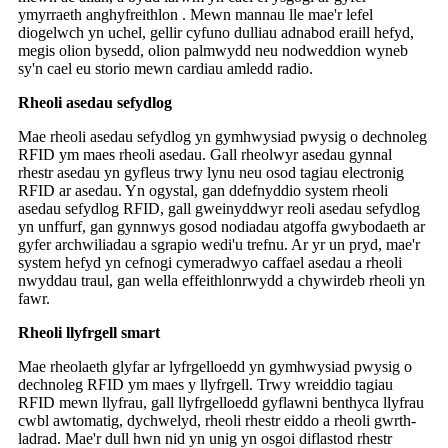
ymyrraeth anghyfreithlon . Mewn mannau lle mae'r lefel
diogelwch yn uchel, gellir cyfuno dulliau adnabod eraill hefyd,
megis olion bysedd, olion palmwydd neu nodweddion wyneb
sy'n cael eu storio mewn cardiau amledd radio.
Rheoli asedau sefydlog
Mae rheoli asedau sefydlog yn gymhwysiad pwysig o dechnoleg
RFID ym maes rheoli asedau. Gall rheolwyr asedau gynnal
rhestr asedau yn gyfleus trwy lynu neu osod tagiau electronig
RFID ar asedau. Yn ogystal, gan ddefnyddio system rheoli
asedau sefydlog RFID, gall gweinyddwyr reoli asedau sefydlog
yn unffurf, gan gynnwys gosod nodiadau atgoffa gwybodaeth ar
gyfer archwiliadau a sgrapio wedi'u trefnu. Ar yr un pryd, mae'r
system hefyd yn cefnogi cymeradwyo caffael asedau a rheoli
nwyddau traul, gan wella effeithlonrwydd a chywirdeb rheoli yn
fawr.
Rheoli llyfrgell smart
Mae rheolaeth glyfar ar lyfrgelloedd yn gymhwysiad pwysig o
dechnoleg RFID ym maes y llyfrgell. Trwy wreiddio tagiau
RFID mewn llyfrau, gall llyfrgelloedd gyflawni benthyca llyfrau
cwbl awtomatig, dychwelyd, rheoli rhestr eiddo a rheoli gwrth-
ladrad. Mae'r dull hwn nid yn unig yn osgoi diflastod rhestr